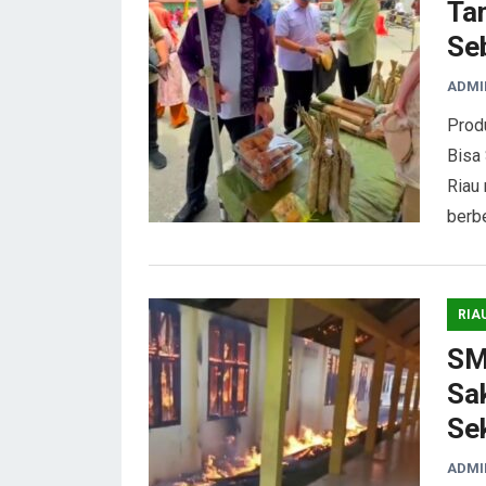
Ta
Se
ADMI
Prod
Bisa
Riau 
berb
RIA
SM
Sak
Se
ADMI