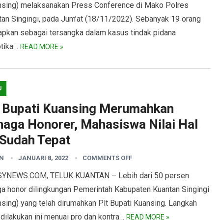
nsing) melaksanakan Press Conference di Mako Polres
tan Singingi, pada Jum’at (18/11/2022). Sebanyak 19 orang
tapkan sebagai tersangka dalam kasus tindak pidana
otika…
READ MORE »
U
t Bupati Kuansing Merumahkan
naga Honorer, Mahasiswa Nilai Hal
 Sudah Tepat
N
JANUARI 8, 2022
COMMENTS OFF
YNEWS.COM, TELUK KUANTAN – Lebih dari 50 persen
ga honor dilingkungan Pemerintah Kabupaten Kuantan Singingi
sing) yang telah dirumahkan Plt Bupati Kuansing. Langkah
dilakukan ini menuai pro dan kontra…
READ MORE »