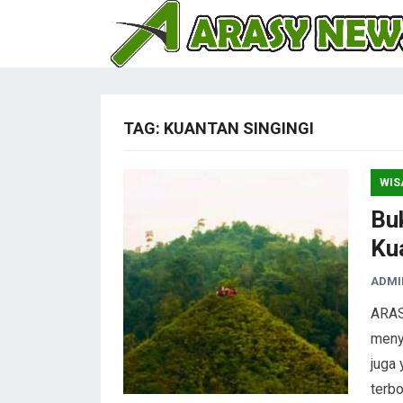
TAG:
KUANTAN SINGINGI
WIS
Buk
Ku
ADMI
ARAS
meny
juga
terb