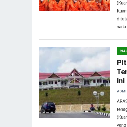
(Kua
Kuan
dite
nark
RIA
Pl
Te
ini
ADMI
ARAS
tena
(Kuan
yang 