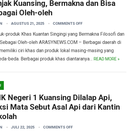
njak Kuansing, Bermakna dan Bisa
bagai Oleh-oleh
N
AGUSTUS 21, 2025
COMMENTS OFF
uk-produk Khas Kuantan Singingi yang Bermakna Filosofi dan
 Sebagai Oleh-oleh ARASYNEWS.COM – Berbagai daerah di
memiliki ciri khas dan produk lokal masing-masing yang
eda-beda. Berbagai produk khas diantaranya…
READ MORE »
U
K Negeri 1 Kuansing Dilalap Api,
si Mata Sebut Asal Api dari Kantin
kolah
N
JULI 22, 2025
COMMENTS OFF