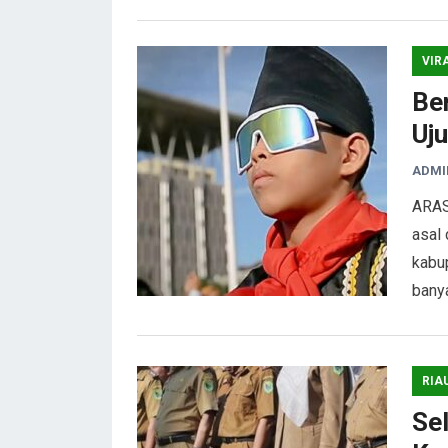
VIR
Ber
Uj
ADMI
ARAS
asal
kabup
bany
RIA
Se