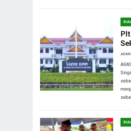
RIA
Plt
Se
ADMI
ARAS
Singi
seba
menja
seba
RIA