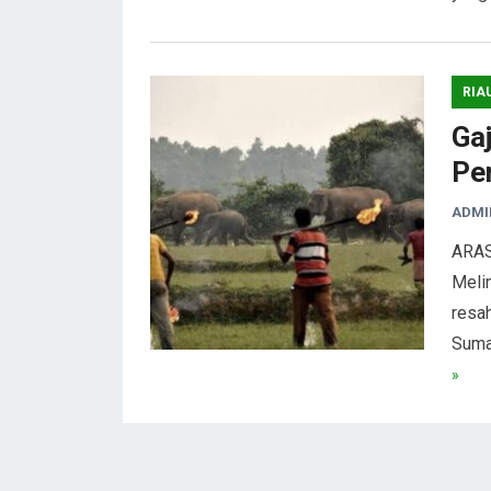
RIA
Ga
Pe
ADMI
ARAS
Melin
resa
Sumat
»