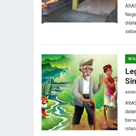
ARAS
Nege
dilal
seba
WIS
Le
Sin
ADMI
ARAS
dalam
bers
ista