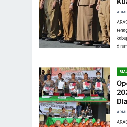
Ku
ADMI
ARAS
tena
kabup
diru
RIA
Op
20
Di
ADMI
ARAS