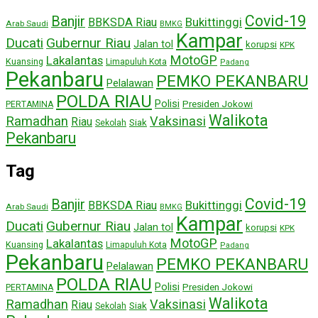
Covid-19
Banjir
Bukittinggi
BBKSDA Riau
Arab Saudi
BMKG
Kampar
Ducati
Gubernur Riau
Jalan tol
korupsi
KPK
MotoGP
Lakalantas
Kuansing
Limapuluh Kota
Padang
Pekanbaru
PEMKO PEKANBARU
Pelalawan
POLDA RIAU
Polisi
Presiden Jokowi
PERTAMINA
Walikota
Ramadhan
Vaksinasi
Riau
Siak
Sekolah
Pekanbaru
Tag
Covid-19
Banjir
Bukittinggi
BBKSDA Riau
Arab Saudi
BMKG
Kampar
Ducati
Gubernur Riau
Jalan tol
korupsi
KPK
MotoGP
Lakalantas
Kuansing
Limapuluh Kota
Padang
Pekanbaru
PEMKO PEKANBARU
Pelalawan
POLDA RIAU
Polisi
Presiden Jokowi
PERTAMINA
Walikota
Ramadhan
Vaksinasi
Riau
Siak
Sekolah