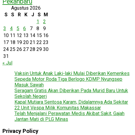
Pekanbaru
Agustus 2026
S
S
R
K
J
S
M
1
2
3
4
5
6
7
8
9
10
11
12
13
14
15
16
17
18
19
20
21
22
23
24
25
26
27
28
29
30
31
« Jul
Vaksin Untuk Anak Laki-laki Mulai Diberikan Kemenkes
Sepeda Motor Roda Tiga Berlogo KDMP Nyungsep
Masuk Sawah
Seragam Gratis Akan Diberikan Pada Murid Baru Untuk
Sekolah Negeri
Kapal Mutiara Sentosa Karam, Didalamnya Ada Sekitar
22 Unit Vespa Milik Komunitas Makassar
Telah Menjalani Perawatan Medis Akibat Sakit, Gajah
Jantan Mati di PLG Minas
Privacy Policy