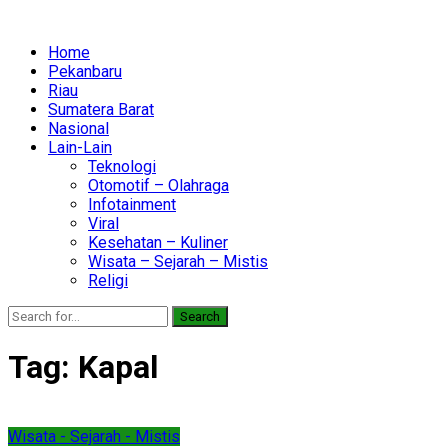
Home
Pekanbaru
Riau
Sumatera Barat
Nasional
Lain-Lain
Teknologi
Otomotif – Olahraga
Infotainment
Viral
Kesehatan – Kuliner
Wisata – Sejarah – Mistis
Religi
Search
Tag:
Kapal
Wisata - Sejarah - Mistis