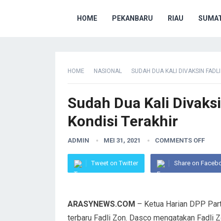
HOME
PEKANBARU
RIAU
SUMAT
HOME
NASIONAL
SUDAH DUA KALI DIVAKSIN FADLI
Sudah Dua Kali Divaksin
Kondisi Terakhir
ADMIN
MEI 31, 2021
COMMENTS OFF
Tweet on Twitter
Share on Faceb
ARASYNEWS.COM
– Ketua Harian DPP Par
terbaru Fadli Zon. Dasco mengatakan Fadli Z