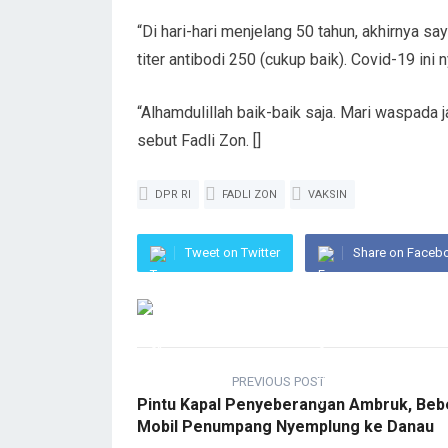
“Di hari-hari menjelang 50 tahun, akhirnya sa
titer antibodi 250 (cukup baik). Covid-19 ini n
“Alhamdulillah baik-baik saja. Mari waspada j
sebut Fadli Zon. []
DPR RI
FADLI ZON
VAKSIN
Tweet on Twitter
Share on Faceb
PREVIOUS POST
Pintu Kapal Penyeberangan Ambruk, Beb
Mobil Penumpang Nyemplung ke Danau