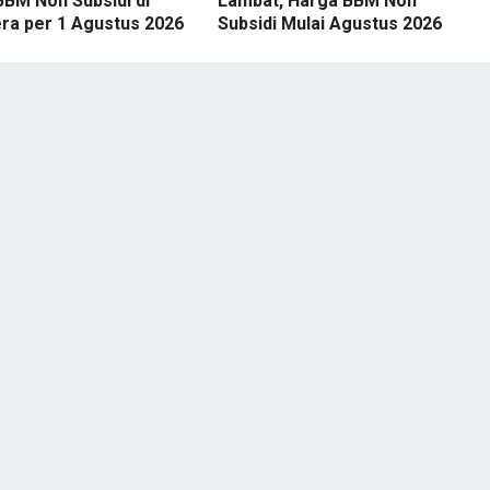
BBM Non Subsidi di
Lambat, Harga BBM Non
ra per 1 Agustus 2026
Subsidi Mulai Agustus 2026