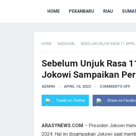
HOME
PEKANBARU
RIAU
SUMAT
HOME
NASIONAL
SEBELUM UNJUK RASA 11 APRIL
Sebelum Unjuk Rasa 11
Jokowi Sampaikan Per
ADMIN
APRIL 10, 2022
COMMENTS OFF
Tweet on Twitter
Share on Faceb
ARASYNEWS.COM
– Presiden Jokowi meneg
2024. Hal ini disampaikan Jokowi saat memb