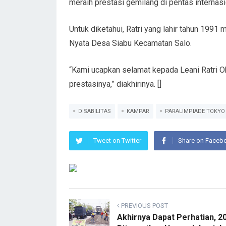
meraih prestasi gemilang di pentas internasi
Untuk diketahui, Ratri yang lahir tahun 199
Nyata Desa Siabu Kecamatan Salo.
“Kami ucapkan selamat kepada Leani Ratri Ok
prestasinya,” diakhirinya. []
DISABILITAS
KAMPAR
PARALIMPIADE TOKYO 
Tweet on Twitter
Share on Faceb
PREVIOUS POST
Akhirnya Dapat Perhatian, 2