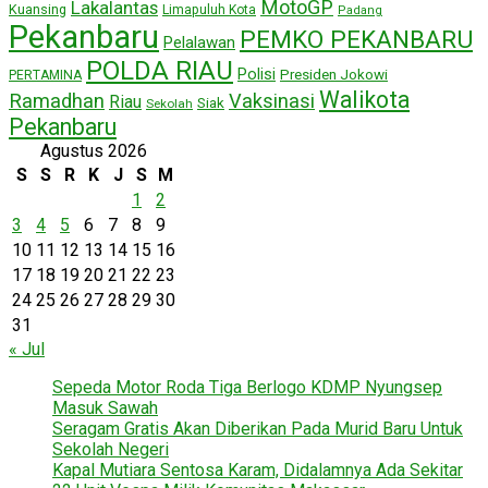
MotoGP
Lakalantas
Kuansing
Limapuluh Kota
Padang
Pekanbaru
PEMKO PEKANBARU
Pelalawan
POLDA RIAU
Polisi
Presiden Jokowi
PERTAMINA
Walikota
Ramadhan
Vaksinasi
Riau
Siak
Sekolah
Pekanbaru
Agustus 2026
S
S
R
K
J
S
M
1
2
3
4
5
6
7
8
9
10
11
12
13
14
15
16
17
18
19
20
21
22
23
24
25
26
27
28
29
30
31
« Jul
Sepeda Motor Roda Tiga Berlogo KDMP Nyungsep
Masuk Sawah
Seragam Gratis Akan Diberikan Pada Murid Baru Untuk
Sekolah Negeri
Kapal Mutiara Sentosa Karam, Didalamnya Ada Sekitar