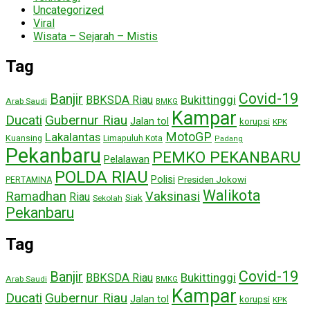
Uncategorized
Viral
Wisata – Sejarah – Mistis
Tag
Covid-19
Banjir
Bukittinggi
BBKSDA Riau
Arab Saudi
BMKG
Kampar
Ducati
Gubernur Riau
Jalan tol
korupsi
KPK
MotoGP
Lakalantas
Kuansing
Limapuluh Kota
Padang
Pekanbaru
PEMKO PEKANBARU
Pelalawan
POLDA RIAU
Polisi
Presiden Jokowi
PERTAMINA
Walikota
Ramadhan
Vaksinasi
Riau
Siak
Sekolah
Pekanbaru
Tag
Covid-19
Banjir
Bukittinggi
BBKSDA Riau
Arab Saudi
BMKG
Kampar
Ducati
Gubernur Riau
Jalan tol
korupsi
KPK