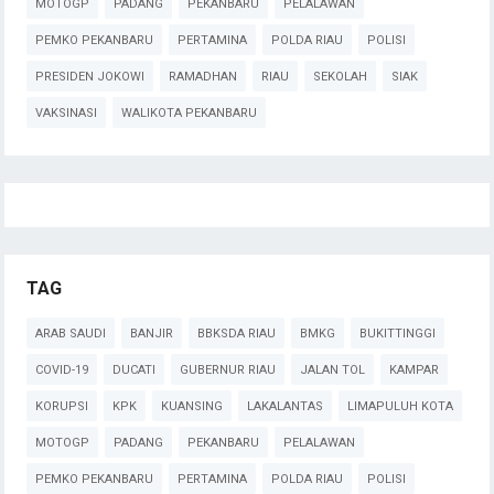
MOTOGP
PADANG
PEKANBARU
PELALAWAN
PEMKO PEKANBARU
PERTAMINA
POLDA RIAU
POLISI
PRESIDEN JOKOWI
RAMADHAN
RIAU
SEKOLAH
SIAK
VAKSINASI
WALIKOTA PEKANBARU
TAG
ARAB SAUDI
BANJIR
BBKSDA RIAU
BMKG
BUKITTINGGI
COVID-19
DUCATI
GUBERNUR RIAU
JALAN TOL
KAMPAR
KORUPSI
KPK
KUANSING
LAKALANTAS
LIMAPULUH KOTA
MOTOGP
PADANG
PEKANBARU
PELALAWAN
PEMKO PEKANBARU
PERTAMINA
POLDA RIAU
POLISI