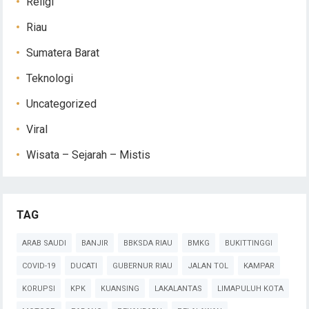
Religi
Riau
Sumatera Barat
Teknologi
Uncategorized
Viral
Wisata – Sejarah – Mistis
TAG
ARAB SAUDI
BANJIR
BBKSDA RIAU
BMKG
BUKITTINGGI
COVID-19
DUCATI
GUBERNUR RIAU
JALAN TOL
KAMPAR
KORUPSI
KPK
KUANSING
LAKALANTAS
LIMAPULUH KOTA