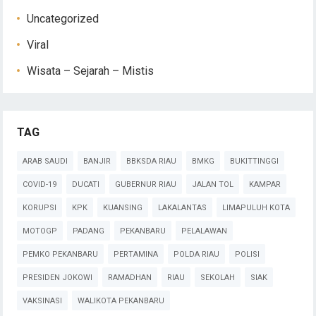
Uncategorized
Viral
Wisata – Sejarah – Mistis
TAG
ARAB SAUDI
BANJIR
BBKSDA RIAU
BMKG
BUKITTINGGI
COVID-19
DUCATI
GUBERNUR RIAU
JALAN TOL
KAMPAR
KORUPSI
KPK
KUANSING
LAKALANTAS
LIMAPULUH KOTA
MOTOGP
PADANG
PEKANBARU
PELALAWAN
PEMKO PEKANBARU
PERTAMINA
POLDA RIAU
POLISI
PRESIDEN JOKOWI
RAMADHAN
RIAU
SEKOLAH
SIAK
VAKSINASI
WALIKOTA PEKANBARU