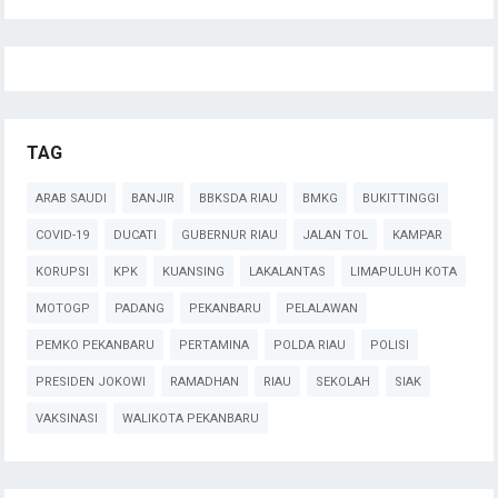
TAG
ARAB SAUDI
BANJIR
BBKSDA RIAU
BMKG
BUKITTINGGI
COVID-19
DUCATI
GUBERNUR RIAU
JALAN TOL
KAMPAR
KORUPSI
KPK
KUANSING
LAKALANTAS
LIMAPULUH KOTA
MOTOGP
PADANG
PEKANBARU
PELALAWAN
PEMKO PEKANBARU
PERTAMINA
POLDA RIAU
POLISI
PRESIDEN JOKOWI
RAMADHAN
RIAU
SEKOLAH
SIAK
VAKSINASI
WALIKOTA PEKANBARU