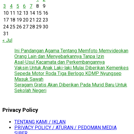
3
4
5
6
7
8
9
10
11
12
13
14
15
16
17
18
19
20
21
22
23
24
25
26
27
28
29
30
31
« Jul
Ini Pandangan Agama Tentang Memfoto Memvideokan
Orang Lain dan Menyebarkannya Tanpa Izin
Asal-Usul Kacamata dan Perkembangannya
Vaksin Untuk Anak Laki-laki Mulai Diberikan Kemenkes
Sepeda Motor Roda Tiga Berlogo KDMP Nyungsep
Masuk Sawah
Seragam Gratis Akan Diberikan Pada Murid Baru Untuk
Sekolah Negeri
Privacy Policy
TENTANG KAMI / IKLAN
PRIVACY POLICY / ATURAN / PEDOMAN MEDIA
SIBER