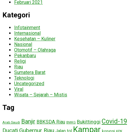
Februari 2021
Kategori
Infotainment
Internasional
Kesehatan – Kuliner
Nasional
Otomotif – Olahraga
Pekanbaru
Religi
Riau
Sumatera Barat
Teknologi
Uncategorized
Viral
Wisata – Sejarah – Mistis
Tag
Covid-19
Banjir
Bukittinggi
BBKSDA Riau
Arab Saudi
BMKG
Kampar
Ducati
Gubernur Riau
Jalan tol
korupsi
KPK