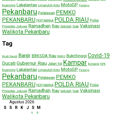
MotoGP
Lakalantas
Kuansing
Limapuluh Kota
Padang
Pekanbaru
PEMKO
Pelalawan
POLDA RIAU
PEKANBARU
Polisi
PERTAMINA
Ramadhan
Vaksinasi
Riau
Presiden Jokowi
Siak
Sekolah
Walikota Pekanbaru
Tag
Covid-19
Banjir
Bukittinggi
BBKSDA Riau
Arab Saudi
BMKG
Kampar
Ducati
Gubernur Riau
Jalan tol
korupsi
KPK
MotoGP
Lakalantas
Kuansing
Limapuluh Kota
Padang
Pekanbaru
PEMKO
Pelalawan
POLDA RIAU
PEKANBARU
Polisi
PERTAMINA
Ramadhan
Vaksinasi
Riau
Presiden Jokowi
Siak
Sekolah
Walikota Pekanbaru
Agustus 2026
S
S
R
K
J
S
M
1
2