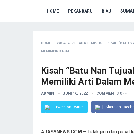
HOME
PEKANBARU
RIAU
SUMAT
HOME
WISATA - SEJARAH - MISTIS
KISAH “BATU N
MEMIMPIN KAUM
Kisah “Batu Nan Tujua
Memiliki Arti Dalam 
ADMIN
JUNI 16, 2022
COMMENTS OFF
Tweet on Twitter
Share on Faceb
ARASYNEWS.COM
– Tidak jauh dari pusat