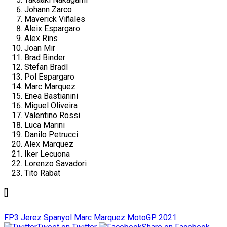
Johann Zarco
Maverick Viñales
Aleix Espargaro
Alex Rins
Joan Mir
Brad Binder
Stefan Bradl
Pol Espargaro
Marc Marquez
Enea Bastianini
Miguel Oliveira
Valentino Rossi
Luca Marini
Danilo Petrucci
Alex Marquez
Iker Lecuona
Lorenzo Savadori
Tito Rabat
[]
FP3
Jerez Spanyol
Marc Marquez
MotoGP 2021