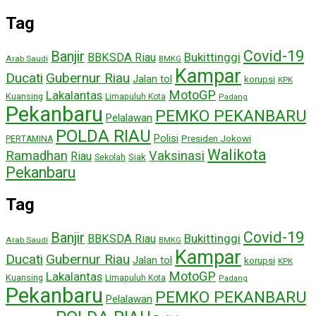
Tag
Covid-19
Banjir
Bukittinggi
BBKSDA Riau
Arab Saudi
BMKG
Kampar
Ducati
Gubernur Riau
Jalan tol
korupsi
KPK
MotoGP
Lakalantas
Kuansing
Limapuluh Kota
Padang
Pekanbaru
PEMKO PEKANBARU
Pelalawan
POLDA RIAU
Polisi
Presiden Jokowi
PERTAMINA
Walikota
Ramadhan
Vaksinasi
Riau
Siak
Sekolah
Pekanbaru
Tag
Covid-19
Banjir
Bukittinggi
BBKSDA Riau
Arab Saudi
BMKG
Kampar
Ducati
Gubernur Riau
Jalan tol
korupsi
KPK
MotoGP
Lakalantas
Kuansing
Limapuluh Kota
Padang
Pekanbaru
PEMKO PEKANBARU
Pelalawan