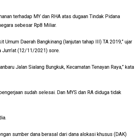
ahanan terhadap MY dan RHA atas dugaan Tindak Pidana
egara sebesar Rp8 Miliar.
Umum Daerah Bangkinang (lanjutan tahap III) TA 2019,” ujar
da Jum’at (12/11/2021) sore.
anbaru Jalan Sialang Bungkuk, Kecamatan Tenayan Raya,” kata
engerjaan sudah selesai. Dan MYS dan RA diduga tidak
ia.
dengan sumber dana berasal dari dana alokasi khusus (DAK)