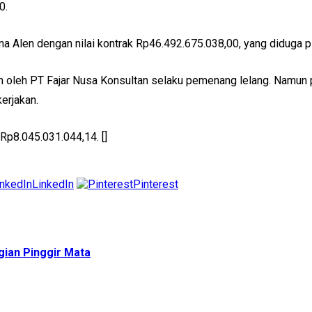
0.
 Alen dengan nilai kontrak Rp46.492.675.038,00, yang diduga p
leh PT Fajar Nusa Konsultan selaku pemenang lelang. Namun pad
erjakan.
Rp8.045.031.044,14. []
LinkedIn
Pinterest
ian Pinggir Mata