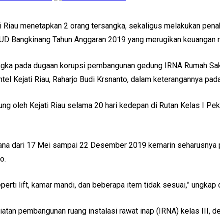
ti Riau menetapkan 2 orang tersangka, sekaligus melakukan pen
UD Bangkinang Tahun Anggaran 2019 yang merugikan keuangan n
ngka pada dugaan korupsi pembangunan gedung IRNA Rumah Sakit 
ntel Kejati Riau, Raharjo Budi Krsnanto, dalam keterangannya pa
g oleh Kejati Riau selama 20 hari kedepan di Rutan Kelas I Pek
na dari 17 Mei sampai 22 Desember 2019 kemarin seharusnya p
o.
erti lift, kamar mandi, dan beberapa item tidak sesuai,” ungkap d
atan pembangunan ruang instalasi rawat inap (IRNA) kelas III, 