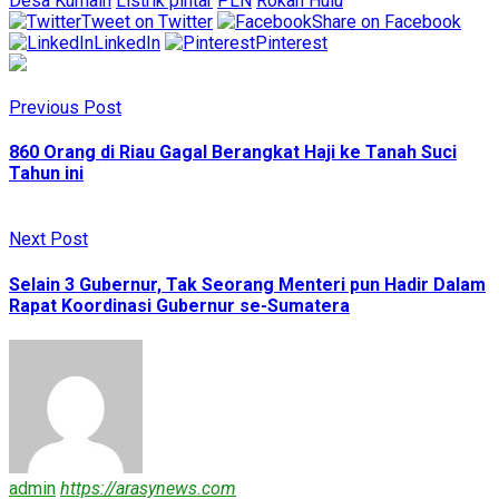
Desa Kumain
Listrik pintar
PLN
Rokan Hulu
Tweet on Twitter
Share on Facebook
LinkedIn
Pinterest
Previous Post
860 Orang di Riau Gagal Berangkat Haji ke Tanah Suci
Tahun ini
Next Post
Selain 3 Gubernur, Tak Seorang Menteri pun Hadir Dalam
Rapat Koordinasi Gubernur se-Sumatera
admin
https://arasynews.com