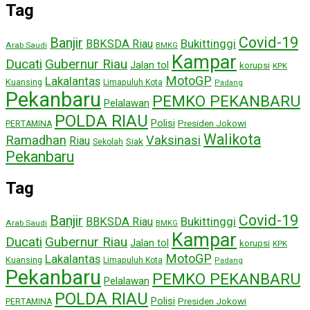
Tag
Covid-19
Banjir
Bukittinggi
BBKSDA Riau
Arab Saudi
BMKG
Kampar
Ducati
Gubernur Riau
Jalan tol
korupsi
KPK
MotoGP
Lakalantas
Kuansing
Limapuluh Kota
Padang
Pekanbaru
PEMKO PEKANBARU
Pelalawan
POLDA RIAU
Polisi
Presiden Jokowi
PERTAMINA
Walikota
Ramadhan
Vaksinasi
Riau
Siak
Sekolah
Pekanbaru
Tag
Covid-19
Banjir
Bukittinggi
BBKSDA Riau
Arab Saudi
BMKG
Kampar
Ducati
Gubernur Riau
Jalan tol
korupsi
KPK
MotoGP
Lakalantas
Kuansing
Limapuluh Kota
Padang
Pekanbaru
PEMKO PEKANBARU
Pelalawan
POLDA RIAU
Polisi
Presiden Jokowi
PERTAMINA