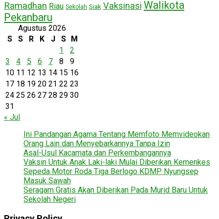
Walikota
Ramadhan
Vaksinasi
Riau
Siak
Sekolah
Pekanbaru
Agustus 2026
S
S
R
K
J
S
M
1
2
3
4
5
6
7
8
9
10
11
12
13
14
15
16
17
18
19
20
21
22
23
24
25
26
27
28
29
30
31
« Jul
Ini Pandangan Agama Tentang Memfoto Memvideokan
Orang Lain dan Menyebarkannya Tanpa Izin
Asal-Usul Kacamata dan Perkembangannya
Vaksin Untuk Anak Laki-laki Mulai Diberikan Kemenkes
Sepeda Motor Roda Tiga Berlogo KDMP Nyungsep
Masuk Sawah
Seragam Gratis Akan Diberikan Pada Murid Baru Untuk
Sekolah Negeri
Privacy Policy