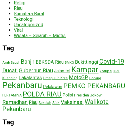
Religi
Riau
Sumatera Barat
Teknologi
Uncategorized
Viral
Wisata – Sejarah – Mistis
Tag
Covid-19
Banjir
Bukittinggi
BBKSDA Riau
Arab Saudi
BMKG
Kampar
Ducati
Gubernur Riau
Jalan tol
korupsi
KPK
MotoGP
Lakalantas
Kuansing
Limapuluh Kota
Padang
Pekanbaru
PEMKO PEKANBARU
Pelalawan
POLDA RIAU
Polisi
Presiden Jokowi
PERTAMINA
Walikota
Ramadhan
Vaksinasi
Riau
Siak
Sekolah
Pekanbaru
Tag