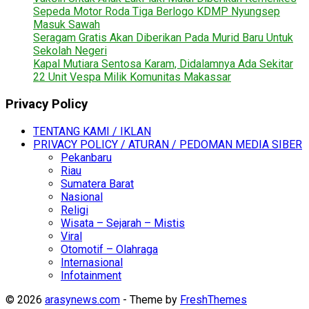
Sepeda Motor Roda Tiga Berlogo KDMP Nyungsep
Masuk Sawah
Seragam Gratis Akan Diberikan Pada Murid Baru Untuk
Sekolah Negeri
Kapal Mutiara Sentosa Karam, Didalamnya Ada Sekitar
22 Unit Vespa Milik Komunitas Makassar
Privacy Policy
TENTANG KAMI / IKLAN
PRIVACY POLICY / ATURAN / PEDOMAN MEDIA SIBER
Pekanbaru
Riau
Sumatera Barat
Nasional
Religi
Wisata – Sejarah – Mistis
Viral
Otomotif – Olahraga
Internasional
Infotainment
© 2026
arasynews.com
- Theme by
FreshThemes