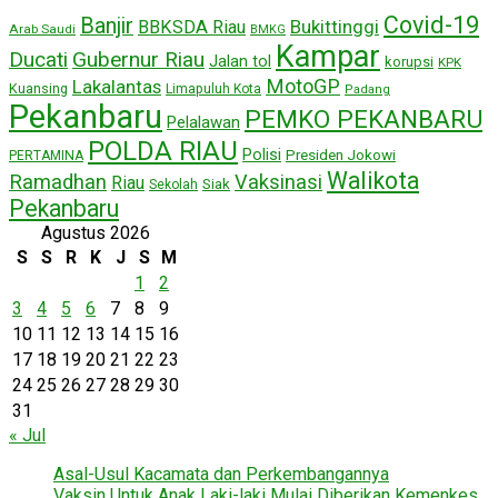
Covid-19
Banjir
Bukittinggi
BBKSDA Riau
Arab Saudi
BMKG
Kampar
Ducati
Gubernur Riau
Jalan tol
korupsi
KPK
MotoGP
Lakalantas
Kuansing
Limapuluh Kota
Padang
Pekanbaru
PEMKO PEKANBARU
Pelalawan
POLDA RIAU
Polisi
Presiden Jokowi
PERTAMINA
Walikota
Ramadhan
Vaksinasi
Riau
Siak
Sekolah
Pekanbaru
Agustus 2026
S
S
R
K
J
S
M
1
2
3
4
5
6
7
8
9
10
11
12
13
14
15
16
17
18
19
20
21
22
23
24
25
26
27
28
29
30
31
« Jul
Asal-Usul Kacamata dan Perkembangannya
Vaksin Untuk Anak Laki-laki Mulai Diberikan Kemenkes