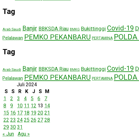
Tag
Covid-19
Banjir
D
Bukittinggi
BBKSDA Riau
Arab Saudi
BMKG
POLDA 
PEMKO PEKANBARU
Pelalawan
PERTAMINA
Tag
Covid-19
Banjir
D
Bukittinggi
BBKSDA Riau
Arab Saudi
BMKG
POLDA 
PEMKO PEKANBARU
Pelalawan
PERTAMINA
Juli 2024
S
S
R
K
J
S
M
1
2
3
4
5
6
7
8
9
10
11
12
13
14
15
16
17
18
19
20
21
22
23
24
25
26
27
28
29
30
31
« Jun
Agu »