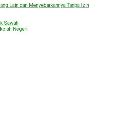
ng Lain dan Menyebarkannya Tanpa Izin
uk Sawah
kolah Negeri