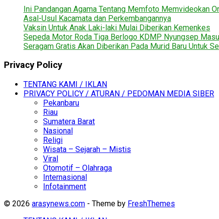
Ini Pandangan Agama Tentang Memfoto Memvideokan Ora
Asal-Usul Kacamata dan Perkembangannya
Vaksin Untuk Anak Laki-laki Mulai Diberikan Kemenkes
Sepeda Motor Roda Tiga Berlogo KDMP Nyungsep Mas
Seragam Gratis Akan Diberikan Pada Murid Baru Untuk Se
Privacy Policy
TENTANG KAMI / IKLAN
PRIVACY POLICY / ATURAN / PEDOMAN MEDIA SIBER
Pekanbaru
Riau
Sumatera Barat
Nasional
Religi
Wisata – Sejarah – Mistis
Viral
Otomotif – Olahraga
Internasional
Infotainment
© 2026
arasynews.com
- Theme by
FreshThemes