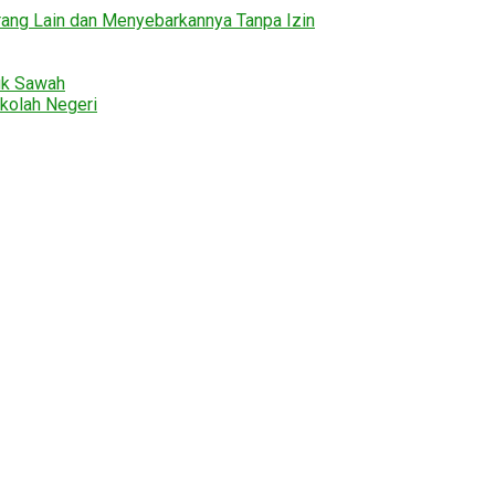
ng Lain dan Menyebarkannya Tanpa Izin
uk Sawah
kolah Negeri