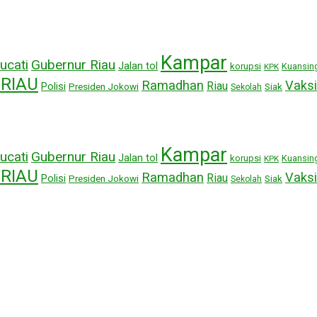
Kampar
ucati
Gubernur Riau
Jalan tol
korupsi
Kuansin
KPK
RIAU
Ramadhan
Vaksi
Riau
Polisi
Presiden Jokowi
Siak
Sekolah
Kampar
ucati
Gubernur Riau
Jalan tol
korupsi
Kuansin
KPK
RIAU
Ramadhan
Vaksi
Riau
Polisi
Presiden Jokowi
Siak
Sekolah