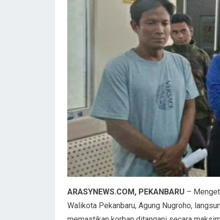
ARASYNEWS.COM, PEKANBARU
– Mengeta
Walikota Pekanbaru, Agung Nugroho, langsun
memastikan korban ditangani secara maksima