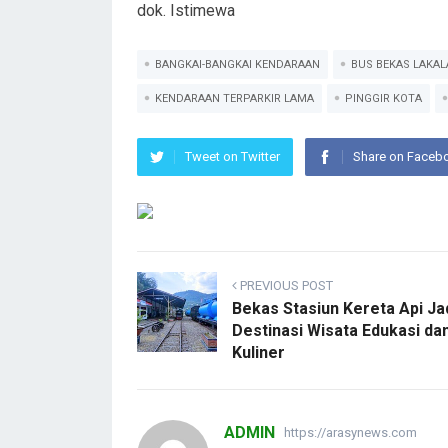
dok. Istimewa
BANGKAI-BANGKAI KENDARAAN
BUS BEKAS LAKA
KENDARAAN TERPARKIR LAMA
PINGGIR KOTA
Tweet on Twitter
Share on Faceb
PREVIOUS POST
Bekas Stasiun Kereta Api Ja
Destinasi Wisata Edukasi da
Kuliner
ADMIN
https://arasynews.com