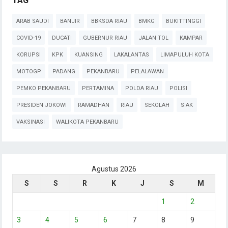
TAG
ARAB SAUDI
BANJIR
BBKSDA RIAU
BMKG
BUKITTINGGI
COVID-19
DUCATI
GUBERNUR RIAU
JALAN TOL
KAMPAR
KORUPSI
KPK
KUANSING
LAKALANTAS
LIMAPULUH KOTA
MOTOGP
PADANG
PEKANBARU
PELALAWAN
PEMKO PEKANBARU
PERTAMINA
POLDA RIAU
POLISI
PRESIDEN JOKOWI
RAMADHAN
RIAU
SEKOLAH
SIAK
VAKSINASI
WALIKOTA PEKANBARU
Agustus 2026
S
S
R
K
J
S
M
1
2
3
4
5
6
7
8
9