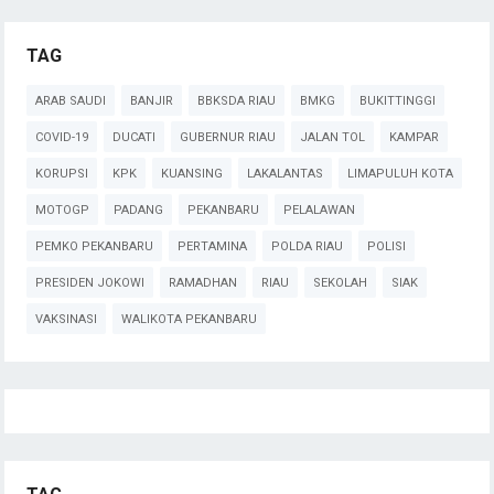
TAG
ARAB SAUDI
BANJIR
BBKSDA RIAU
BMKG
BUKITTINGGI
COVID-19
DUCATI
GUBERNUR RIAU
JALAN TOL
KAMPAR
KORUPSI
KPK
KUANSING
LAKALANTAS
LIMAPULUH KOTA
MOTOGP
PADANG
PEKANBARU
PELALAWAN
PEMKO PEKANBARU
PERTAMINA
POLDA RIAU
POLISI
PRESIDEN JOKOWI
RAMADHAN
RIAU
SEKOLAH
SIAK
VAKSINASI
WALIKOTA PEKANBARU