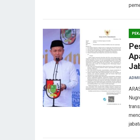
peme
PEK
Pe
Ap
Ja
ADMI
ARAS
Nugr
tran
menol
jabat