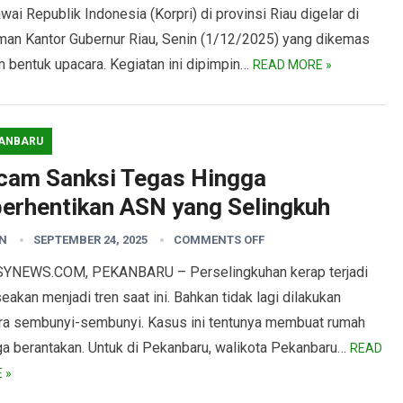
ai Republik Indonesia (Korpri) di provinsi Riau digelar di
man Kantor Gubernur Riau, Senin (1/12/2025) yang dikemas
m bentuk upacara. Kegiatan ini dipimpin…
READ MORE »
ANBARU
cam Sanksi Tegas Hingga
berhentikan ASN yang Selingkuh
N
SEPTEMBER 24, 2025
COMMENTS OFF
YNEWS.COM, PEKANBARU – Perselingkuhan kerap terjadi
eakan menjadi tren saat ini. Bahkan tidak lagi dilakukan
ra sembunyi-sembunyi. Kasus ini tentunya membuat rumah
ga berantakan. Untuk di Pekanbaru, walikota Pekanbaru…
READ
 »