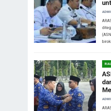
un
ADMI
ARAS
diteg
(ASN
birok
RIA
AS
da
Me
ADMI
ARAS