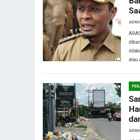
Ba
Sa
ADMI
ARAS
diber
dila
atau 
PEK
Sa
Ham
da
ADMI