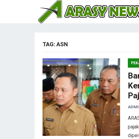
TAG:
ASN
PEK
Ba
Ke
Pa
ADMI
ARAS
paja
diper