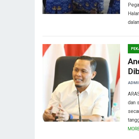
Pegaw
Hala
dala
PEK
An
Di
ADMI
ARAS
dan s
seca
tang
MORE