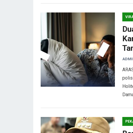
VIR
Du
Ka
Ta
ADMI
ARAS
polis
Holi
Dama
PEK