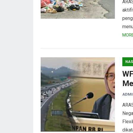
ARAS
aktif
peng
menum
MORE
NAS
WF
Me
ADMI
ARAS
Nega
Flexi
dika