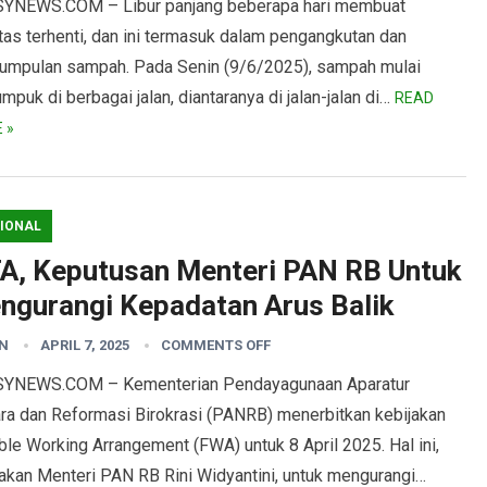
YNEWS.COM – Libur panjang beberapa hari membuat
itas terhenti, dan ini termasuk dalam pengangkutan dan
umpulan sampah. Pada Senin (9/6/2025), sampah mulai
puk di berbagai jalan, diantaranya di jalan-jalan di…
READ
 »
IONAL
A, Keputusan Menteri PAN RB Untuk
ngurangi Kepadatan Arus Balik
N
APRIL 7, 2025
COMMENTS OFF
YNEWS.COM – Kementerian Pendayagunaan Aparatur
ra dan Reformasi Birokrasi (PANRB) menerbitkan kebijakan
ble Working Arrangement (FWA) untuk 8 April 2025. Hal ini,
takan Menteri PAN RB Rini Widyantini, untuk mengurangi…