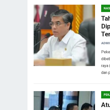
NAS
Ta
Di
Te
ADMI
Peke
dibe
raya 
dan p
PEK
At