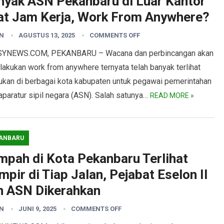
nyak ASN Pekanbaru di Luar Kantor
at Jam Kerja, Work From Anywhere?
N
AGUSTUS 13, 2025
COMMENTS OFF
YNEWS.COM, PEKANBARU – Wacana dan perbincangan akan
lakukan work from anywhere ternyata telah banyak terlihat
kukan di berbagai kota kabupaten untuk pegawai pemerintahan
aparatur sipil negara (ASN). Salah satunya…
READ MORE »
ANBARU
mpah di Kota Pekanbaru Terlihat
pir di Tiap Jalan, Pejabat Eselon II
n ASN Dikerahkan
N
JUNI 9, 2025
COMMENTS OFF