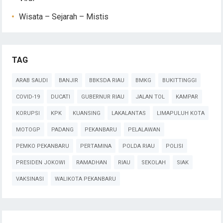
Wisata – Sejarah – Mistis
TAG
ARAB SAUDI
BANJIR
BBKSDA RIAU
BMKG
BUKITTINGGI
COVID-19
DUCATI
GUBERNUR RIAU
JALAN TOL
KAMPAR
KORUPSI
KPK
KUANSING
LAKALANTAS
LIMAPULUH KOTA
MOTOGP
PADANG
PEKANBARU
PELALAWAN
PEMKO PEKANBARU
PERTAMINA
POLDA RIAU
POLISI
PRESIDEN JOKOWI
RAMADHAN
RIAU
SEKOLAH
SIAK
VAKSINASI
WALIKOTA PEKANBARU