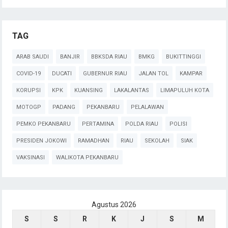
TAG
ARAB SAUDI
BANJIR
BBKSDA RIAU
BMKG
BUKITTINGGI
COVID-19
DUCATI
GUBERNUR RIAU
JALAN TOL
KAMPAR
KORUPSI
KPK
KUANSING
LAKALANTAS
LIMAPULUH KOTA
MOTOGP
PADANG
PEKANBARU
PELALAWAN
PEMKO PEKANBARU
PERTAMINA
POLDA RIAU
POLISI
PRESIDEN JOKOWI
RAMADHAN
RIAU
SEKOLAH
SIAK
VAKSINASI
WALIKOTA PEKANBARU
Agustus 2026
S
S
R
K
J
S
M