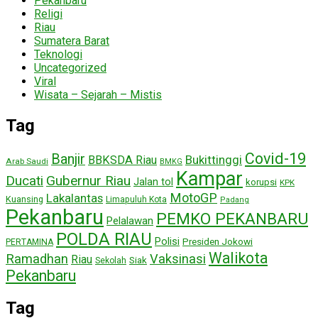
Pekanbaru
Religi
Riau
Sumatera Barat
Teknologi
Uncategorized
Viral
Wisata – Sejarah – Mistis
Tag
Covid-19
Banjir
Bukittinggi
BBKSDA Riau
Arab Saudi
BMKG
Kampar
Ducati
Gubernur Riau
Jalan tol
korupsi
KPK
MotoGP
Lakalantas
Kuansing
Limapuluh Kota
Padang
Pekanbaru
PEMKO PEKANBARU
Pelalawan
POLDA RIAU
Polisi
Presiden Jokowi
PERTAMINA
Walikota
Ramadhan
Vaksinasi
Riau
Siak
Sekolah
Pekanbaru
Tag