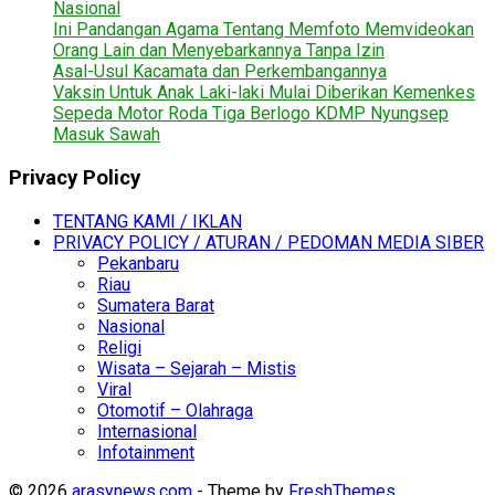
Nasional
Ini Pandangan Agama Tentang Memfoto Memvideokan
Orang Lain dan Menyebarkannya Tanpa Izin
Asal-Usul Kacamata dan Perkembangannya
Vaksin Untuk Anak Laki-laki Mulai Diberikan Kemenkes
Sepeda Motor Roda Tiga Berlogo KDMP Nyungsep
Masuk Sawah
Privacy Policy
TENTANG KAMI / IKLAN
PRIVACY POLICY / ATURAN / PEDOMAN MEDIA SIBER
Pekanbaru
Riau
Sumatera Barat
Nasional
Religi
Wisata – Sejarah – Mistis
Viral
Otomotif – Olahraga
Internasional
Infotainment
© 2026
arasynews.com
- Theme by
FreshThemes