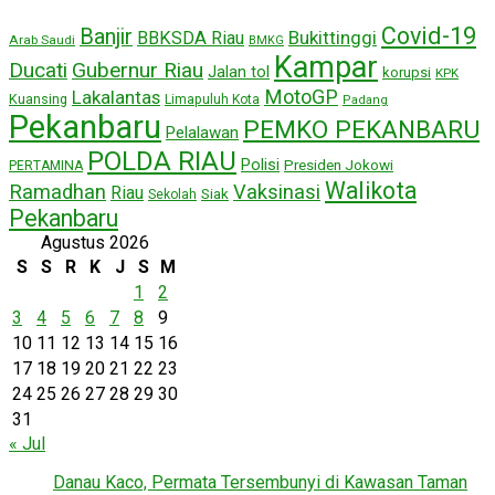
Covid-19
Banjir
Bukittinggi
BBKSDA Riau
Arab Saudi
BMKG
Kampar
Ducati
Gubernur Riau
Jalan tol
korupsi
KPK
MotoGP
Lakalantas
Kuansing
Limapuluh Kota
Padang
Pekanbaru
PEMKO PEKANBARU
Pelalawan
POLDA RIAU
Polisi
Presiden Jokowi
PERTAMINA
Walikota
Ramadhan
Vaksinasi
Riau
Siak
Sekolah
Pekanbaru
Agustus 2026
S
S
R
K
J
S
M
1
2
3
4
5
6
7
8
9
10
11
12
13
14
15
16
17
18
19
20
21
22
23
24
25
26
27
28
29
30
31
« Jul
Danau Kaco, Permata Tersembunyi di Kawasan Taman