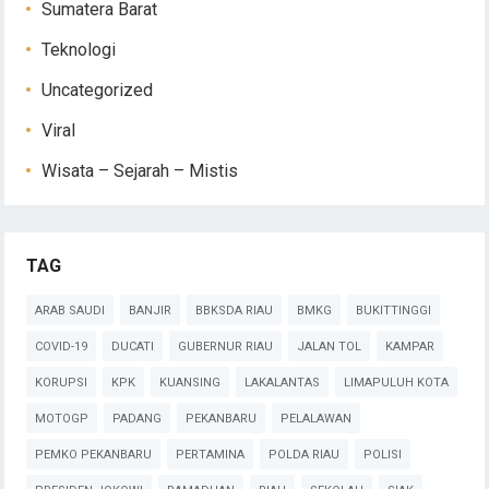
Sumatera Barat
Teknologi
Uncategorized
Viral
Wisata – Sejarah – Mistis
TAG
ARAB SAUDI
BANJIR
BBKSDA RIAU
BMKG
BUKITTINGGI
COVID-19
DUCATI
GUBERNUR RIAU
JALAN TOL
KAMPAR
KORUPSI
KPK
KUANSING
LAKALANTAS
LIMAPULUH KOTA
MOTOGP
PADANG
PEKANBARU
PELALAWAN
PEMKO PEKANBARU
PERTAMINA
POLDA RIAU
POLISI