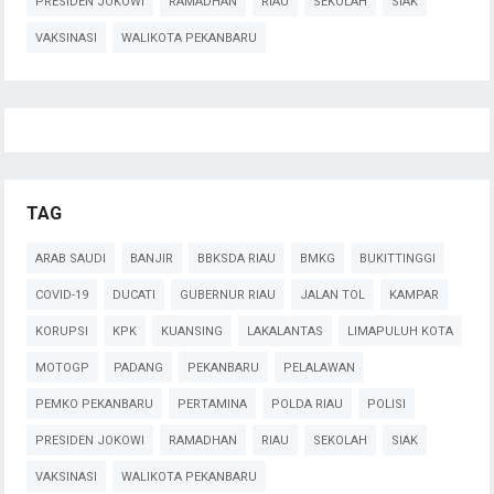
PRESIDEN JOKOWI
RAMADHAN
RIAU
SEKOLAH
SIAK
VAKSINASI
WALIKOTA PEKANBARU
TAG
ARAB SAUDI
BANJIR
BBKSDA RIAU
BMKG
BUKITTINGGI
COVID-19
DUCATI
GUBERNUR RIAU
JALAN TOL
KAMPAR
KORUPSI
KPK
KUANSING
LAKALANTAS
LIMAPULUH KOTA
MOTOGP
PADANG
PEKANBARU
PELALAWAN
PEMKO PEKANBARU
PERTAMINA
POLDA RIAU
POLISI
PRESIDEN JOKOWI
RAMADHAN
RIAU
SEKOLAH
SIAK
VAKSINASI
WALIKOTA PEKANBARU