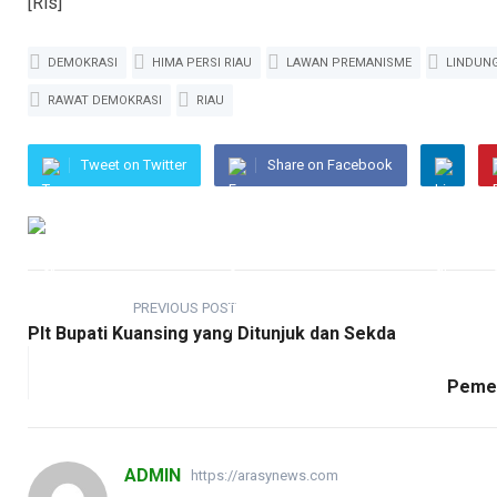
[Rls]
DEMOKRASI
HIMA PERSI RIAU
LAWAN PREMANISME
LINDUNG
RAWAT DEMOKRASI
RIAU
Tweet on Twitter
Share on Facebook
PREVIOUS POST
Plt Bupati Kuansing yang Ditunjuk dan Sekda
Pemer
ADMIN
https://arasynews.com