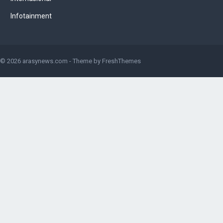
Infotainment
© 2026
arasynews.com
- Theme by
FreshThemes