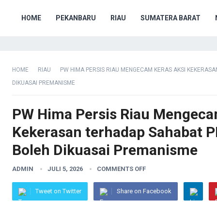
HOME
PEKANBARU
RIAU
SUMATERA BARAT
HOME
RIAU
PW HIMA PERSIS RIAU MENGECAM KERAS AKSI KEKERASA
DIKUASAI PREMANISME
PW Hima Persis Riau Mengeca
Kekerasan terhadap Sahabat P
Boleh Dikuasai Premanisme
ADMIN
JULI 5, 2026
COMMENTS OFF
Tweet on Twitter
Share on Facebook