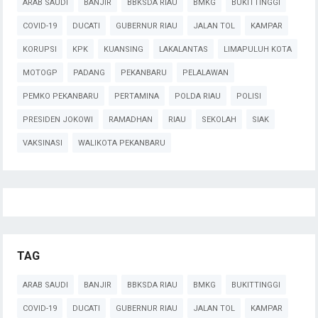
ARAB SAUDI
BANJIR
BBKSDA RIAU
BMKG
BUKITTINGGI
COVID-19
DUCATI
GUBERNUR RIAU
JALAN TOL
KAMPAR
KORUPSI
KPK
KUANSING
LAKALANTAS
LIMAPULUH KOTA
MOTOGP
PADANG
PEKANBARU
PELALAWAN
PEMKO PEKANBARU
PERTAMINA
POLDA RIAU
POLISI
PRESIDEN JOKOWI
RAMADHAN
RIAU
SEKOLAH
SIAK
VAKSINASI
WALIKOTA PEKANBARU
TAG
ARAB SAUDI
BANJIR
BBKSDA RIAU
BMKG
BUKITTINGGI
COVID-19
DUCATI
GUBERNUR RIAU
JALAN TOL
KAMPAR