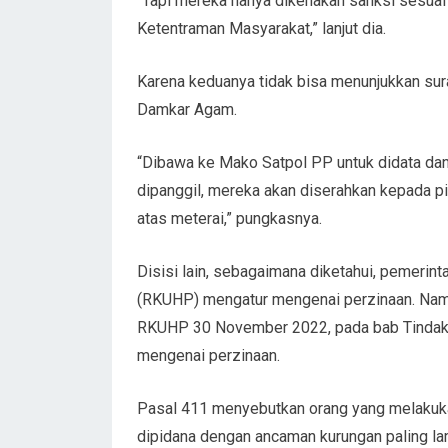
“Tapi mereka hanya dikenakan sanksi sesua
Ketentraman Masyarakat,” lanjut dia.
Karena keduanya tidak bisa menunjukkan sur
Damkar Agam.
“Dibawa ke Mako Satpol PP untuk didata dan
dipanggil, mereka akan diserahkan kepada pi
atas meterai,” pungkasnya.
Disisi lain, sebagaimana diketahui, pemeri
(RKUHP) mengatur mengenai perzinaan. Namun,
RKUHP 30 November 2022, pada bab Tindak P
mengenai perzinaan.
Pasal 411 menyebutkan orang yang melakuka
dipidana dengan ancaman kurungan paling la