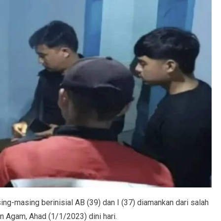
g-masing berinisial AB (39) dan I (37) diamankan dari salah
 Agam, Ahad (1/1/2023) dini hari.