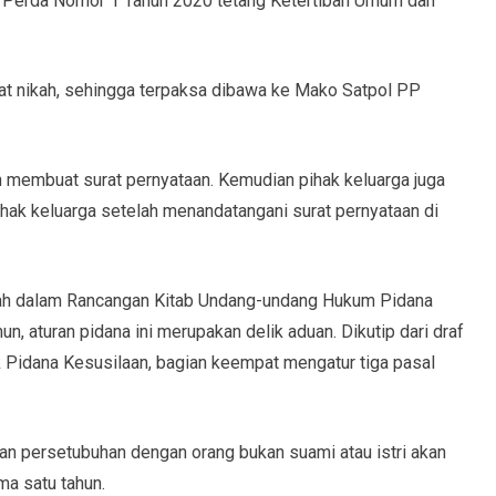
i Perda Nomor 1 Tahun 2020 tetang Ketertiban Umum dan
at nikah, sehingga terpaksa dibawa ke Mako Satpol PP
 membuat surat pernyataan. Kemudian pihak keluarga juga
hak keluarga setelah menandatangani surat pernyataan di
ntah dalam Rancangan Kitab Undang-undang Hukum Pidana
 aturan pidana ini merupakan delik aduan. Dikutip dari draf
idana Kesusilaan, bagian keempat mengatur tiga pasal
n persetubuhan dengan orang bukan suami atau istri akan
ma satu tahun.