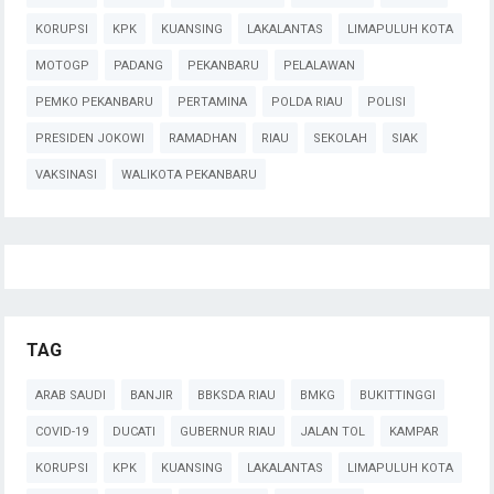
KORUPSI
KPK
KUANSING
LAKALANTAS
LIMAPULUH KOTA
MOTOGP
PADANG
PEKANBARU
PELALAWAN
PEMKO PEKANBARU
PERTAMINA
POLDA RIAU
POLISI
PRESIDEN JOKOWI
RAMADHAN
RIAU
SEKOLAH
SIAK
VAKSINASI
WALIKOTA PEKANBARU
TAG
ARAB SAUDI
BANJIR
BBKSDA RIAU
BMKG
BUKITTINGGI
COVID-19
DUCATI
GUBERNUR RIAU
JALAN TOL
KAMPAR
KORUPSI
KPK
KUANSING
LAKALANTAS
LIMAPULUH KOTA