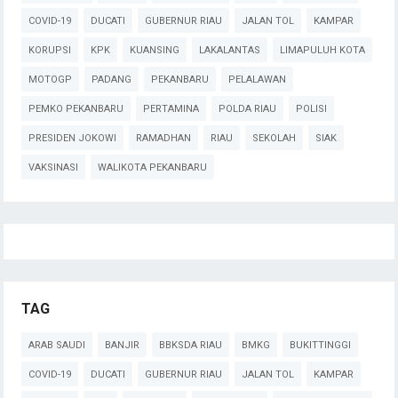
COVID-19
DUCATI
GUBERNUR RIAU
JALAN TOL
KAMPAR
KORUPSI
KPK
KUANSING
LAKALANTAS
LIMAPULUH KOTA
MOTOGP
PADANG
PEKANBARU
PELALAWAN
PEMKO PEKANBARU
PERTAMINA
POLDA RIAU
POLISI
PRESIDEN JOKOWI
RAMADHAN
RIAU
SEKOLAH
SIAK
VAKSINASI
WALIKOTA PEKANBARU
TAG
ARAB SAUDI
BANJIR
BBKSDA RIAU
BMKG
BUKITTINGGI
COVID-19
DUCATI
GUBERNUR RIAU
JALAN TOL
KAMPAR