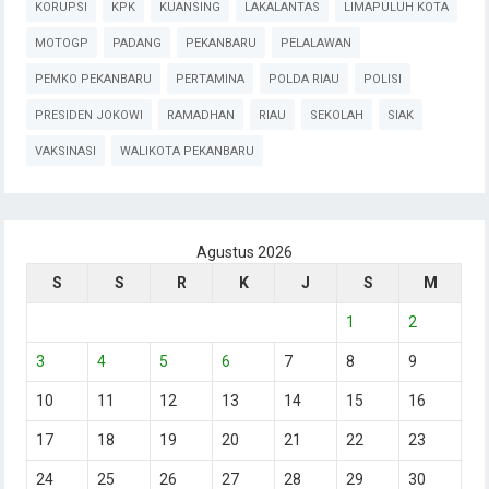
KORUPSI
KPK
KUANSING
LAKALANTAS
LIMAPULUH KOTA
MOTOGP
PADANG
PEKANBARU
PELALAWAN
PEMKO PEKANBARU
PERTAMINA
POLDA RIAU
POLISI
PRESIDEN JOKOWI
RAMADHAN
RIAU
SEKOLAH
SIAK
VAKSINASI
WALIKOTA PEKANBARU
Agustus 2026
S
S
R
K
J
S
M
1
2
3
4
5
6
7
8
9
10
11
12
13
14
15
16
17
18
19
20
21
22
23
24
25
26
27
28
29
30