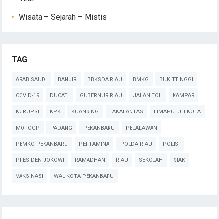
Wisata – Sejarah – Mistis
TAG
ARAB SAUDI
BANJIR
BBKSDA RIAU
BMKG
BUKITTINGGI
COVID-19
DUCATI
GUBERNUR RIAU
JALAN TOL
KAMPAR
KORUPSI
KPK
KUANSING
LAKALANTAS
LIMAPULUH KOTA
MOTOGP
PADANG
PEKANBARU
PELALAWAN
PEMKO PEKANBARU
PERTAMINA
POLDA RIAU
POLISI
PRESIDEN JOKOWI
RAMADHAN
RIAU
SEKOLAH
SIAK
VAKSINASI
WALIKOTA PEKANBARU