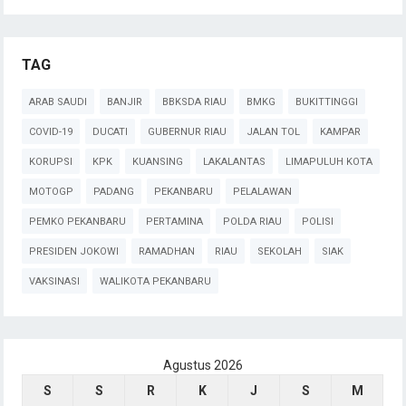
TAG
ARAB SAUDI
BANJIR
BBKSDA RIAU
BMKG
BUKITTINGGI
COVID-19
DUCATI
GUBERNUR RIAU
JALAN TOL
KAMPAR
KORUPSI
KPK
KUANSING
LAKALANTAS
LIMAPULUH KOTA
MOTOGP
PADANG
PEKANBARU
PELALAWAN
PEMKO PEKANBARU
PERTAMINA
POLDA RIAU
POLISI
PRESIDEN JOKOWI
RAMADHAN
RIAU
SEKOLAH
SIAK
VAKSINASI
WALIKOTA PEKANBARU
Agustus 2026
S
S
R
K
J
S
M