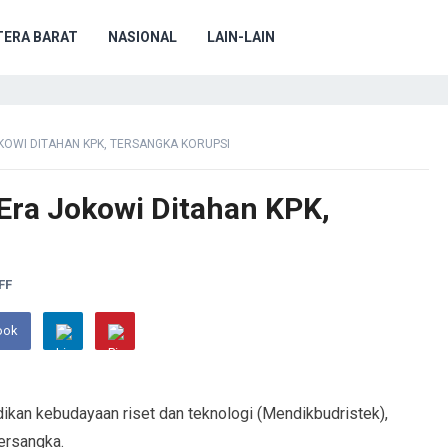
ERA BARAT
NASIONAL
LAIN-LAIN
OKOWI DITAHAN KPK, TERSANGKA KORUPSI
 Era Jokowi Ditahan KPK,
FF
ook
ikan kebudayaan riset dan teknologi (Mendikbudristek),
ersangka.