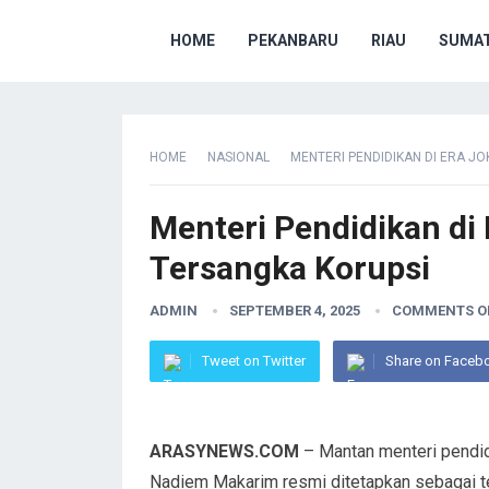
HOME
PEKANBARU
RIAU
SUMAT
HOME
NASIONAL
MENTERI PENDIDIKAN DI ERA J
Menteri Pendidikan di
Tersangka Korupsi
ADMIN
SEPTEMBER 4, 2025
COMMENTS O
Tweet on Twitter
Share on Faceb
ARASYNEWS.COM
– Mantan menteri pendid
Nadiem Makarim resmi ditetapkan sebagai t