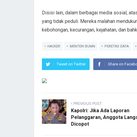
Disisi lain, dalam berbagai media sosial, a
yang tidak peduli. Mereka malahan menduk
kebohongan, kecurangan, kejahatan, dan bahk
HACKER
MENTERI BUMN
PERETAS DATA
Tweet on Twitter
Share on Faceb
PREVIOUS POST
Kapolri: Jika Ada Laporan
Pelanggaran, Anggota Lang
Dicopot