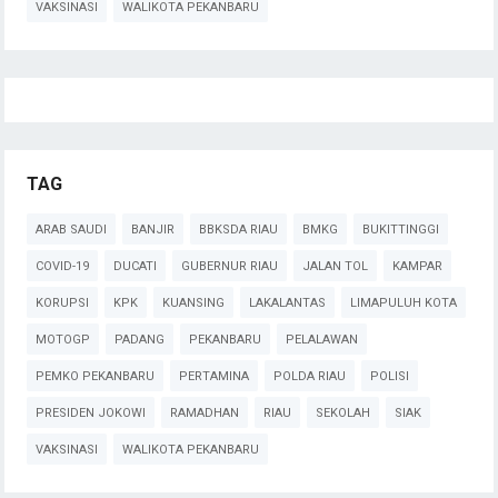
VAKSINASI
WALIKOTA PEKANBARU
TAG
ARAB SAUDI
BANJIR
BBKSDA RIAU
BMKG
BUKITTINGGI
COVID-19
DUCATI
GUBERNUR RIAU
JALAN TOL
KAMPAR
KORUPSI
KPK
KUANSING
LAKALANTAS
LIMAPULUH KOTA
MOTOGP
PADANG
PEKANBARU
PELALAWAN
PEMKO PEKANBARU
PERTAMINA
POLDA RIAU
POLISI
PRESIDEN JOKOWI
RAMADHAN
RIAU
SEKOLAH
SIAK
VAKSINASI
WALIKOTA PEKANBARU