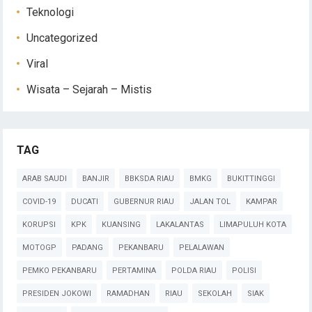
Teknologi
Uncategorized
Viral
Wisata – Sejarah – Mistis
TAG
ARAB SAUDI
BANJIR
BBKSDA RIAU
BMKG
BUKITTINGGI
COVID-19
DUCATI
GUBERNUR RIAU
JALAN TOL
KAMPAR
KORUPSI
KPK
KUANSING
LAKALANTAS
LIMAPULUH KOTA
MOTOGP
PADANG
PEKANBARU
PELALAWAN
PEMKO PEKANBARU
PERTAMINA
POLDA RIAU
POLISI
PRESIDEN JOKOWI
RAMADHAN
RIAU
SEKOLAH
SIAK