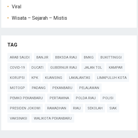
Viral
Wisata – Sejarah – Mistis
TAG
ARAB SAUDI
BANJIR
BBKSDA RIAU
BMKG
BUKITTINGGI
COVID-19
DUCATI
GUBERNUR RIAU
JALAN TOL
KAMPAR
KORUPSI
KPK
KUANSING
LAKALANTAS
LIMAPULUH KOTA
MOTOGP
PADANG
PEKANBARU
PELALAWAN
PEMKO PEKANBARU
PERTAMINA
POLDA RIAU
POLISI
PRESIDEN JOKOWI
RAMADHAN
RIAU
SEKOLAH
SIAK
VAKSINASI
WALIKOTA PEKANBARU