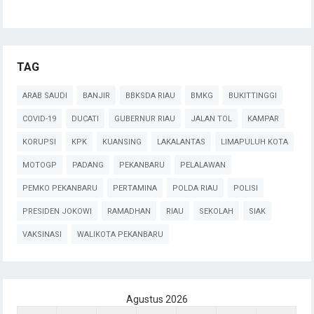
TAG
ARAB SAUDI
BANJIR
BBKSDA RIAU
BMKG
BUKITTINGGI
COVID-19
DUCATI
GUBERNUR RIAU
JALAN TOL
KAMPAR
KORUPSI
KPK
KUANSING
LAKALANTAS
LIMAPULUH KOTA
MOTOGP
PADANG
PEKANBARU
PELALAWAN
PEMKO PEKANBARU
PERTAMINA
POLDA RIAU
POLISI
PRESIDEN JOKOWI
RAMADHAN
RIAU
SEKOLAH
SIAK
VAKSINASI
WALIKOTA PEKANBARU
Agustus 2026