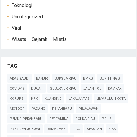
Teknologi
Uncategorized
Viral
Wisata – Sejarah – Mistis
TAG
ARAB SAUDI
BANJIR
BBKSDA RIAU
BMKG
BUKITTINGGI
COVID-19
DUCATI
GUBERNUR RIAU
JALAN TOL
KAMPAR
KORUPSI
KPK
KUANSING
LAKALANTAS
LIMAPULUH KOTA
MOTOGP
PADANG
PEKANBARU
PELALAWAN
PEMKO PEKANBARU
PERTAMINA
POLDA RIAU
POLISI
PRESIDEN JOKOWI
RAMADHAN
RIAU
SEKOLAH
SIAK