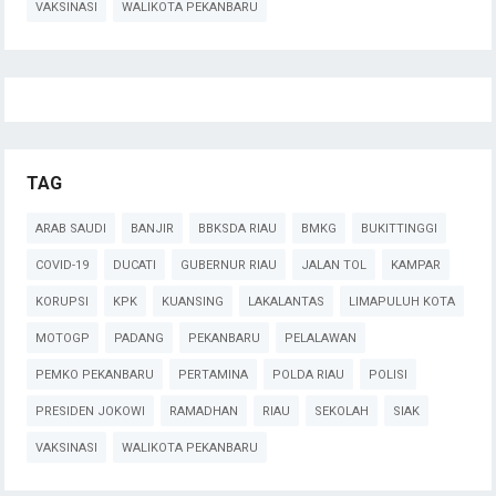
VAKSINASI
WALIKOTA PEKANBARU
TAG
ARAB SAUDI
BANJIR
BBKSDA RIAU
BMKG
BUKITTINGGI
COVID-19
DUCATI
GUBERNUR RIAU
JALAN TOL
KAMPAR
KORUPSI
KPK
KUANSING
LAKALANTAS
LIMAPULUH KOTA
MOTOGP
PADANG
PEKANBARU
PELALAWAN
PEMKO PEKANBARU
PERTAMINA
POLDA RIAU
POLISI
PRESIDEN JOKOWI
RAMADHAN
RIAU
SEKOLAH
SIAK
VAKSINASI
WALIKOTA PEKANBARU