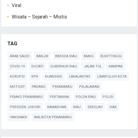
Viral
Wisata – Sejarah – Mistis
TAG
ARAB SAUDI
BANJIR
BBKSDA RIAU
BMKG
BUKITTINGGI
COVID-19
DUCATI
GUBERNUR RIAU
JALAN TOL
KAMPAR
KORUPSI
KPK
KUANSING
LAKALANTAS
LIMAPULUH KOTA
MOTOGP
PADANG
PEKANBARU
PELALAWAN
PEMKO PEKANBARU
PERTAMINA
POLDA RIAU
POLISI
PRESIDEN JOKOWI
RAMADHAN
RIAU
SEKOLAH
SIAK
VAKSINASI
WALIKOTA PEKANBARU