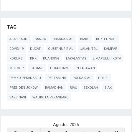
TAG
ARAB SAUDI
BANJIR
BBKSDA RIAU
BMKG
BUKITTINGGI
COVID-19
DUCATI
GUBERNUR RIAU
JALAN TOL
KAMPAR
KORUPSI
KPK
KUANSING
LAKALANTAS
LIMAPULUH KOTA
MOTOGP
PADANG
PEKANBARU
PELALAWAN
PEMKO PEKANBARU
PERTAMINA
POLDA RIAU
POLISI
PRESIDEN JOKOWI
RAMADHAN
RIAU
SEKOLAH
SIAK
VAKSINASI
WALIKOTA PEKANBARU
Agustus 2026