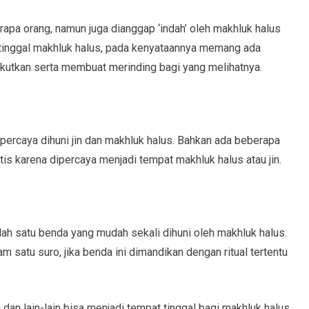
apa orang, namun juga dianggap ‘indah’ oleh makhluk halus
t tinggal makhluk halus, pada kenyataannya memang ada
akutkan serta membuat merinding bagi yang melihatnya.
percaya dihuni jin dan makhluk halus. Bahkan ada beberapa
is karena dipercaya menjadi tempat makhluk halus atau jin.
ah satu benda yang mudah sekali dihuni oleh makhluk halus.
 satu suro, jika benda ini dimandikan dengan ritual tertentu
 dan lain-lain bisa menjadi tempat tinggal bagi makhluk halus.