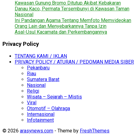
Kawasan Gunung Bromo Ditutup Akibat Kebakaran
Danau Kaco, Permata Tersembunyi di Kawasan Taman
Nasional
Ini Pandangan Agama Tentang Memfoto Memvideokan
Orang Lain dan Menyebarkannya Tanpa Izin
Asal-Usul Kacamata dan Perkembangannya
Privacy Policy
TENTANG KAMI / IKLAN
PRIVACY POLICY / ATURAN / PEDOMAN MEDIA SIBER
Pekanbaru
Riau
Sumatera Barat
Nasional
Religi
Wisata – Sejarah – Mistis
Viral
Otomotif – Olahraga
Internasional
Infotainment
© 2026
arasynews.com
- Theme by
FreshThemes