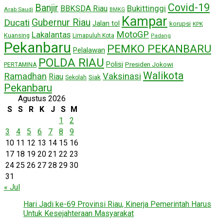
Covid-19
Banjir
Bukittinggi
BBKSDA Riau
Arab Saudi
BMKG
Kampar
Ducati
Gubernur Riau
Jalan tol
korupsi
KPK
MotoGP
Lakalantas
Kuansing
Limapuluh Kota
Padang
Pekanbaru
PEMKO PEKANBARU
Pelalawan
POLDA RIAU
Polisi
Presiden Jokowi
PERTAMINA
Walikota
Ramadhan
Vaksinasi
Riau
Siak
Sekolah
Pekanbaru
Agustus 2026
S
S
R
K
J
S
M
1
2
3
4
5
6
7
8
9
10
11
12
13
14
15
16
17
18
19
20
21
22
23
24
25
26
27
28
29
30
31
« Jul
Hari Jadi ke-69 Provinsi Riau, Kinerja Pemerintah Harus
Untuk Kesejahteraan Masyarakat