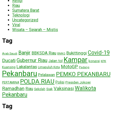
Religi
Riau
Sumatera Barat
Teknologi
Uncategorized
Viral
Wisata – Sejarah – Mistis
Tag
Covid-19
Banjir
Bukittinggi
BBKSDA Riau
Arab Saudi
BMKG
Kampar
Ducati
Gubernur Riau
Jalan tol
korupsi
KPK
MotoGP
Lakalantas
Kuansing
Limapuluh Kota
Padang
Pekanbaru
PEMKO PEKANBARU
Pelalawan
POLDA RIAU
Polisi
Presiden Jokowi
PERTAMINA
Walikota
Ramadhan
Vaksinasi
Riau
Siak
Sekolah
Pekanbaru
Tag