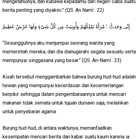
mengetahuinya; dan kubawa kepadamu dari negeri Saba suatu
berita penting yang diyakini.” (QS. An Naml : 22)
إِنِّى وَجَدتُّ ٱمْرَأَةً تَمْلِكُهُمْ وَأُوتِيَتْ مِن كُلِّ شَىْءٍ وَلَهَا عَرْشٌ عَظِيمٌ
“Sesungguhnya aku menjumpai seorang wanita yang
memerintah mereka, dan dia dianugerahi segala sesuatu serta
mempunyai singgasana yang besar.” (QS. An-Naml : 23)
Kisah tersebut menggambarkan bahwa burung hud-hud adalah
hewan yang mempunyai kecerdasan dan kecemerlangan
berpikir sehingga dalam pengembaraannya untuk mencari
makanan tidak semata untuk tujuan duniawi saja, melainkan
untuk penyebaran agama.
Burung hud-hud, di antara waktunya, memanfaatkan
kesempatan mencari berita dan kabar suatu kaum karena ia