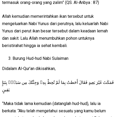
termasuk orang-orang yang zalim” (QS. Al-Anbya : 87)
Allah kemudian memerintahkan ikan tersebut untuk
mengeluarkan Nabi Yunus dari perutnya, lalu keluarlah Nabi
Yunus dari perut ikan besar tersebut dalam keadaan lemah
dan sakit. Lalu Allah menumbuhkan pohon untuknya
beristirahat hingga ia sehat kembali.
Burung Hud-hud Nabi Sulaiman
Didalam Al-Qur’an dikisahkan,
فَمَكَثَ غَيْرَ بَعِيدٍ فَقَالَ أَحَطتُ بِمَا لَمْ تُحِطْ بِهِۦ وَجِئْتُكَ مِن سَبَإٍۭ بِنَبَإٍ
يَقِينٍ
“Maka tidak lama kemudian (datanglah hud-hud), lalu ia
berkata: “Aku telah mengetahui sesuatu yang kamu belum