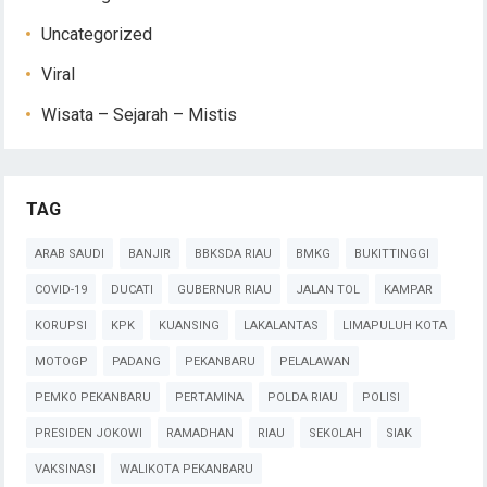
Uncategorized
Viral
Wisata – Sejarah – Mistis
TAG
ARAB SAUDI
BANJIR
BBKSDA RIAU
BMKG
BUKITTINGGI
COVID-19
DUCATI
GUBERNUR RIAU
JALAN TOL
KAMPAR
KORUPSI
KPK
KUANSING
LAKALANTAS
LIMAPULUH KOTA
MOTOGP
PADANG
PEKANBARU
PELALAWAN
PEMKO PEKANBARU
PERTAMINA
POLDA RIAU
POLISI
PRESIDEN JOKOWI
RAMADHAN
RIAU
SEKOLAH
SIAK
VAKSINASI
WALIKOTA PEKANBARU