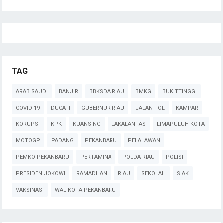
TAG
ARAB SAUDI
BANJIR
BBKSDA RIAU
BMKG
BUKITTINGGI
COVID-19
DUCATI
GUBERNUR RIAU
JALAN TOL
KAMPAR
KORUPSI
KPK
KUANSING
LAKALANTAS
LIMAPULUH KOTA
MOTOGP
PADANG
PEKANBARU
PELALAWAN
PEMKO PEKANBARU
PERTAMINA
POLDA RIAU
POLISI
PRESIDEN JOKOWI
RAMADHAN
RIAU
SEKOLAH
SIAK
VAKSINASI
WALIKOTA PEKANBARU