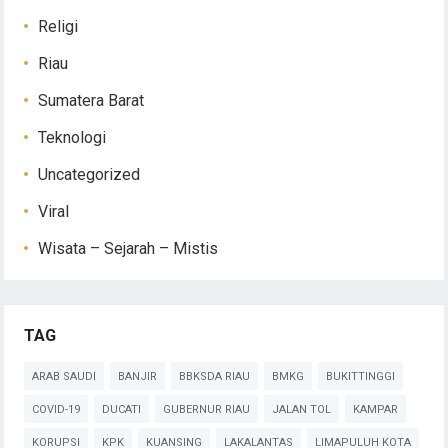
Religi
Riau
Sumatera Barat
Teknologi
Uncategorized
Viral
Wisata – Sejarah – Mistis
TAG
ARAB SAUDI
BANJIR
BBKSDA RIAU
BMKG
BUKITTINGGI
COVID-19
DUCATI
GUBERNUR RIAU
JALAN TOL
KAMPAR
KORUPSI
KPK
KUANSING
LAKALANTAS
LIMAPULUH KOTA