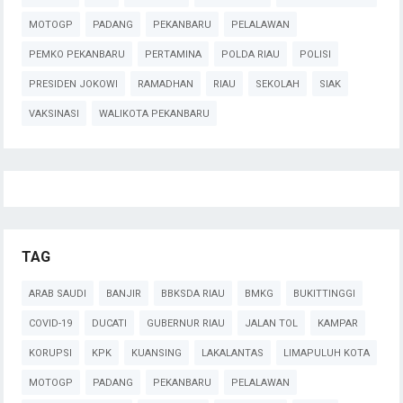
MOTOGP
PADANG
PEKANBARU
PELALAWAN
PEMKO PEKANBARU
PERTAMINA
POLDA RIAU
POLISI
PRESIDEN JOKOWI
RAMADHAN
RIAU
SEKOLAH
SIAK
VAKSINASI
WALIKOTA PEKANBARU
TAG
ARAB SAUDI
BANJIR
BBKSDA RIAU
BMKG
BUKITTINGGI
COVID-19
DUCATI
GUBERNUR RIAU
JALAN TOL
KAMPAR
KORUPSI
KPK
KUANSING
LAKALANTAS
LIMAPULUH KOTA
MOTOGP
PADANG
PEKANBARU
PELALAWAN