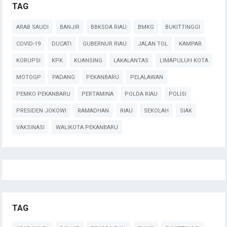
TAG
ARAB SAUDI
BANJIR
BBKSDA RIAU
BMKG
BUKITTINGGI
COVID-19
DUCATI
GUBERNUR RIAU
JALAN TOL
KAMPAR
KORUPSI
KPK
KUANSING
LAKALANTAS
LIMAPULUH KOTA
MOTOGP
PADANG
PEKANBARU
PELALAWAN
PEMKO PEKANBARU
PERTAMINA
POLDA RIAU
POLISI
PRESIDEN JOKOWI
RAMADHAN
RIAU
SEKOLAH
SIAK
VAKSINASI
WALIKOTA PEKANBARU
TAG