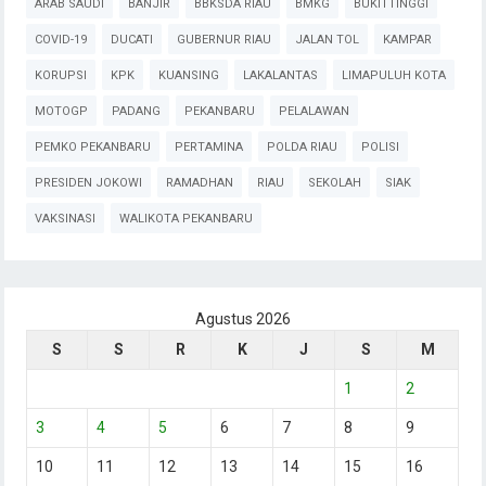
ARAB SAUDI
BANJIR
BBKSDA RIAU
BMKG
BUKITTINGGI
COVID-19
DUCATI
GUBERNUR RIAU
JALAN TOL
KAMPAR
KORUPSI
KPK
KUANSING
LAKALANTAS
LIMAPULUH KOTA
MOTOGP
PADANG
PEKANBARU
PELALAWAN
PEMKO PEKANBARU
PERTAMINA
POLDA RIAU
POLISI
PRESIDEN JOKOWI
RAMADHAN
RIAU
SEKOLAH
SIAK
VAKSINASI
WALIKOTA PEKANBARU
Agustus 2026
S
S
R
K
J
S
M
1
2
3
4
5
6
7
8
9
10
11
12
13
14
15
16