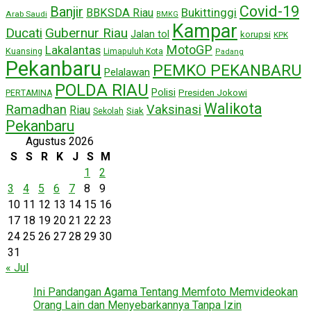
Covid-19
Banjir
Bukittinggi
BBKSDA Riau
Arab Saudi
BMKG
Kampar
Ducati
Gubernur Riau
Jalan tol
korupsi
KPK
MotoGP
Lakalantas
Kuansing
Limapuluh Kota
Padang
Pekanbaru
PEMKO PEKANBARU
Pelalawan
POLDA RIAU
Polisi
Presiden Jokowi
PERTAMINA
Walikota
Ramadhan
Vaksinasi
Riau
Siak
Sekolah
Pekanbaru
Agustus 2026
S
S
R
K
J
S
M
1
2
3
4
5
6
7
8
9
10
11
12
13
14
15
16
17
18
19
20
21
22
23
24
25
26
27
28
29
30
31
« Jul
Ini Pandangan Agama Tentang Memfoto Memvideokan
Orang Lain dan Menyebarkannya Tanpa Izin