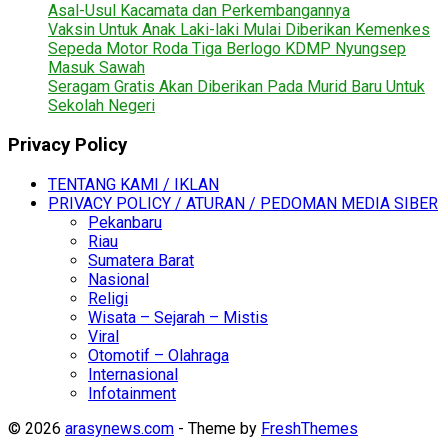
Asal-Usul Kacamata dan Perkembangannya
Vaksin Untuk Anak Laki-laki Mulai Diberikan Kemenkes
Sepeda Motor Roda Tiga Berlogo KDMP Nyungsep
Masuk Sawah
Seragam Gratis Akan Diberikan Pada Murid Baru Untuk
Sekolah Negeri
Privacy Policy
TENTANG KAMI / IKLAN
PRIVACY POLICY / ATURAN / PEDOMAN MEDIA SIBER
Pekanbaru
Riau
Sumatera Barat
Nasional
Religi
Wisata – Sejarah – Mistis
Viral
Otomotif – Olahraga
Internasional
Infotainment
© 2026
arasynews.com
- Theme by
FreshThemes