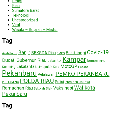
Religi
Riau
Sumatera Barat
Teknologi
Uncategorized
Viral
Wisata – Sejarah – Mistis
Tag
Covid-19
Banjir
Bukittinggi
BBKSDA Riau
Arab Saudi
BMKG
Kampar
Ducati
Gubernur Riau
Jalan tol
korupsi
KPK
MotoGP
Lakalantas
Kuansing
Limapuluh Kota
Padang
Pekanbaru
PEMKO PEKANBARU
Pelalawan
POLDA RIAU
Polisi
Presiden Jokowi
PERTAMINA
Walikota
Ramadhan
Vaksinasi
Riau
Siak
Sekolah
Pekanbaru
Tag