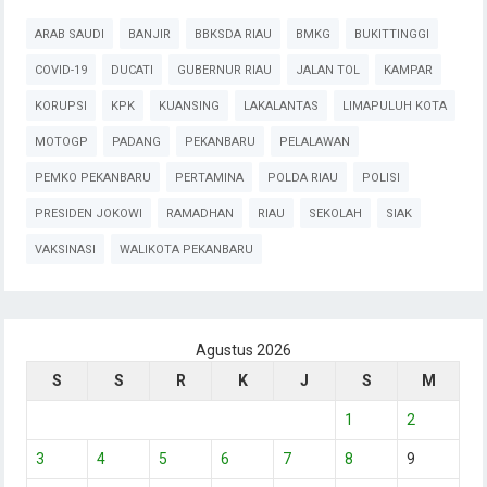
ARAB SAUDI
BANJIR
BBKSDA RIAU
BMKG
BUKITTINGGI
COVID-19
DUCATI
GUBERNUR RIAU
JALAN TOL
KAMPAR
KORUPSI
KPK
KUANSING
LAKALANTAS
LIMAPULUH KOTA
MOTOGP
PADANG
PEKANBARU
PELALAWAN
PEMKO PEKANBARU
PERTAMINA
POLDA RIAU
POLISI
PRESIDEN JOKOWI
RAMADHAN
RIAU
SEKOLAH
SIAK
VAKSINASI
WALIKOTA PEKANBARU
Agustus 2026
S
S
R
K
J
S
M
1
2
3
4
5
6
7
8
9