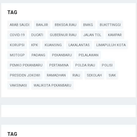
TAG
ARAB SAUDI
BANJIR
BBKSDA RIAU
BMKG
BUKITTINGGI
COVID-19
DUCATI
GUBERNUR RIAU
JALAN TOL
KAMPAR
KORUPSI
KPK
KUANSING
LAKALANTAS
LIMAPULUH KOTA
MOTOGP
PADANG
PEKANBARU
PELALAWAN
PEMKO PEKANBARU
PERTAMINA
POLDA RIAU
POLISI
PRESIDEN JOKOWI
RAMADHAN
RIAU
SEKOLAH
SIAK
VAKSINASI
WALIKOTA PEKANBARU
TAG