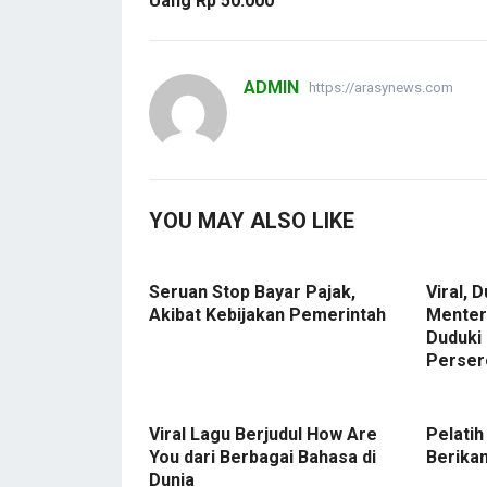
Uang Rp 50.000
ADMIN
https://arasynews.com
YOU MAY ALSO LIKE
Seruan Stop Bayar Pajak,
Viral,
Akibat Kebijakan Pemerintah
Menter
Duduki
Perser
Viral Lagu Berjudul How Are
Pelati
You dari Berbagai Bahasa di
Berika
Dunia