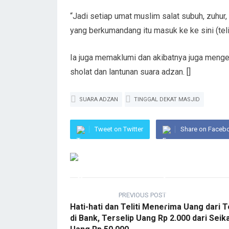
“Jadi setiap umat muslim salat subuh, zuhur, 
yang berkumandang itu masuk ke ke sini (telin
Ia juga memaklumi dan akibatnya juga mengen
sholat dan lantunan suara adzan. []
SUARA ADZAN
TINGGAL DEKAT MASJID
Tweet on Twitter
Share on Faceb
PREVIOUS POST
Hati-hati dan Teliti Menerima Uang dari T
di Bank, Terselip Uang Rp 2.000 dari Seik