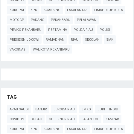
COVID-19
DUCATI
GUBERNUR RIAU
JALAN TOL
KAMPAR
KORUPSI
KPK
KUANSING
LAKALANTAS
LIMAPULUH KOTA
MOTOGP
PADANG
PEKANBARU
PELALAWAN
PEMKO PEKANBARU
PERTAMINA
POLDA RIAU
POLISI
PRESIDEN JOKOWI
RAMADHAN
RIAU
SEKOLAH
SIAK
VAKSINASI
WALIKOTA PEKANBARU
TAG
ARAB SAUDI
BANJIR
BBKSDA RIAU
BMKG
BUKITTINGGI
COVID-19
DUCATI
GUBERNUR RIAU
JALAN TOL
KAMPAR
KORUPSI
KPK
KUANSING
LAKALANTAS
LIMAPULUH KOTA