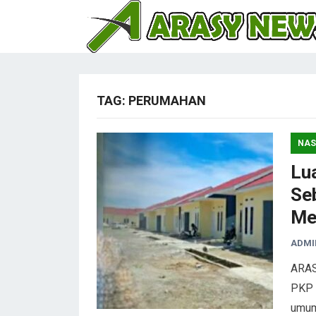
TAG:
PERUMAHAN
NAS
Lu
Seb
Me
ADMI
ARAS
PKP 
umum