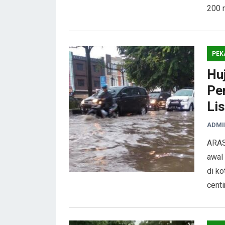
200 
PEK
Hu
Pe
Li
ADMI
ARAS
awal
di ko
cent