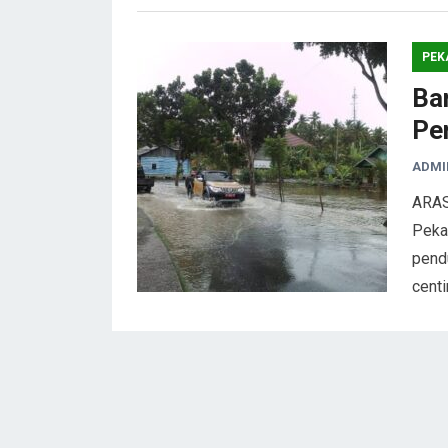
PEK
Ban
Pe
ADMI
ARAS
Pekan
pendu
centi