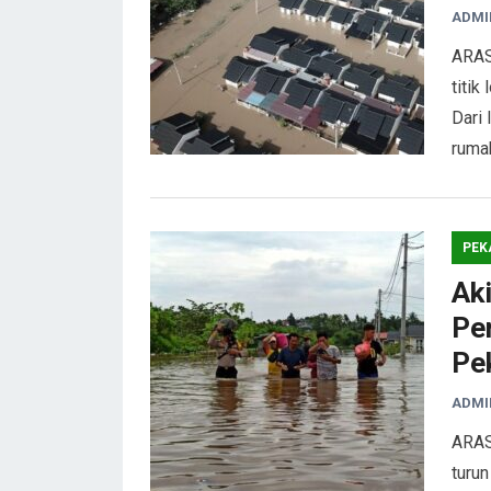
ADMI
ARAS
titik
Dari 
ruma
PEK
Aki
Pe
Pe
ADMI
ARAS
turun