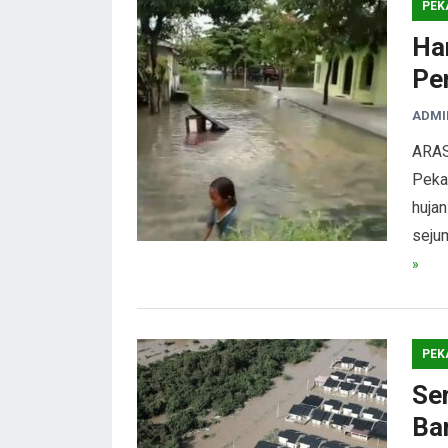
PEK
Ha
Pe
ADMI
ARAS
Pekan
hujan
seju
»
PEK
Se
Ba