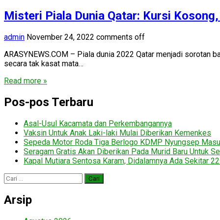
Misteri Piala Dunia Qatar: Kursi Kosong
admin
November 24, 2022
comments off
ARASYNEWS.COM – Piala dunia 2022 Qatar menjadi sorotan banyak
secara tak kasat mata…
Read more »
Pos-pos Terbaru
Asal-Usul Kacamata dan Perkembangannya
Vaksin Untuk Anak Laki-laki Mulai Diberikan Kemenkes
Sepeda Motor Roda Tiga Berlogo KDMP Nyungsep Mas
Seragam Gratis Akan Diberikan Pada Murid Baru Untuk Se
Kapal Mutiara Sentosa Karam, Didalamnya Ada Sekitar 2
Cari
untuk:
Arsip