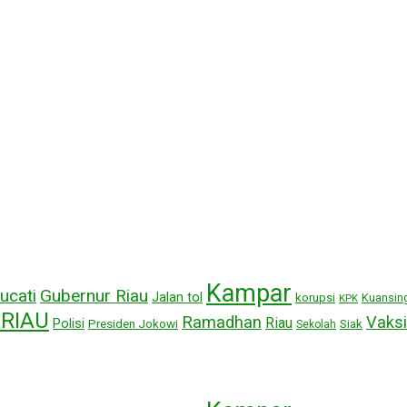
Kampar
ucati
Gubernur Riau
Jalan tol
korupsi
Kuansin
KPK
RIAU
Ramadhan
Vaksi
Riau
Polisi
Presiden Jokowi
Siak
Sekolah