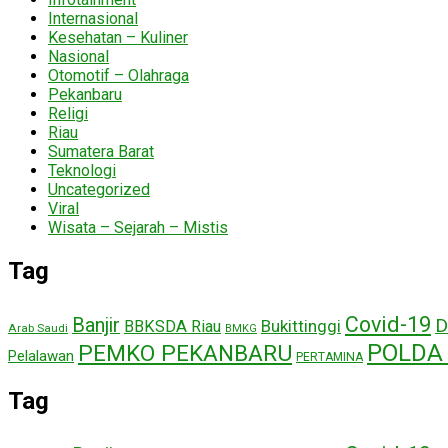
Internasional
Kesehatan – Kuliner
Nasional
Otomotif – Olahraga
Pekanbaru
Religi
Riau
Sumatera Barat
Teknologi
Uncategorized
Viral
Wisata – Sejarah – Mistis
Tag
Covid-19
Banjir
D
Bukittinggi
BBKSDA Riau
Arab Saudi
BMKG
POLDA 
PEMKO PEKANBARU
Pelalawan
PERTAMINA
Tag