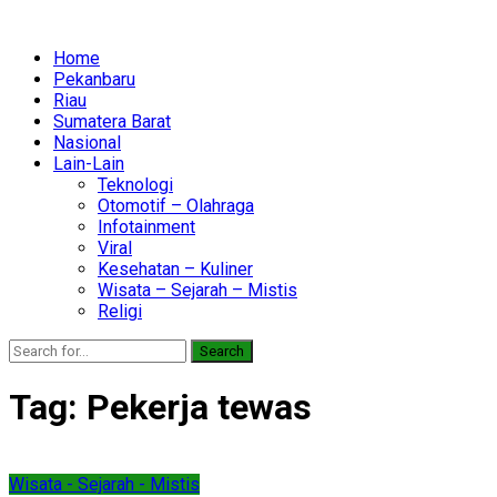
Home
Pekanbaru
Riau
Sumatera Barat
Nasional
Lain-Lain
Teknologi
Otomotif – Olahraga
Infotainment
Viral
Kesehatan – Kuliner
Wisata – Sejarah – Mistis
Religi
Search
Tag:
Pekerja tewas
Wisata - Sejarah - Mistis