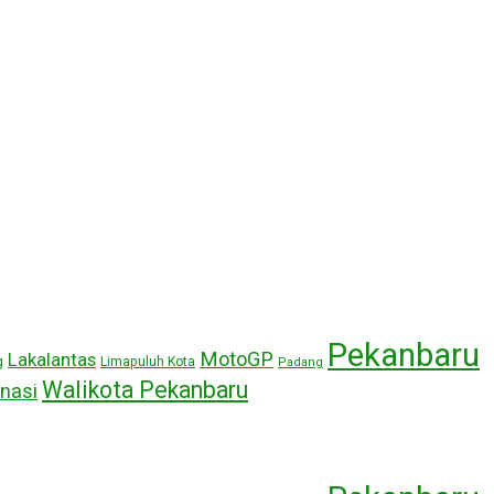
Pekanbaru
MotoGP
Lakalantas
g
Limapuluh Kota
Padang
Walikota Pekanbaru
nasi