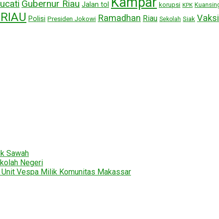
Kampar
ucati
Gubernur Riau
Jalan tol
korupsi
Kuansin
KPK
RIAU
Ramadhan
Vaksi
Riau
Polisi
Presiden Jokowi
Siak
Sekolah
uk Sawah
kolah Negeri
2 Unit Vespa Milik Komunitas Makassar