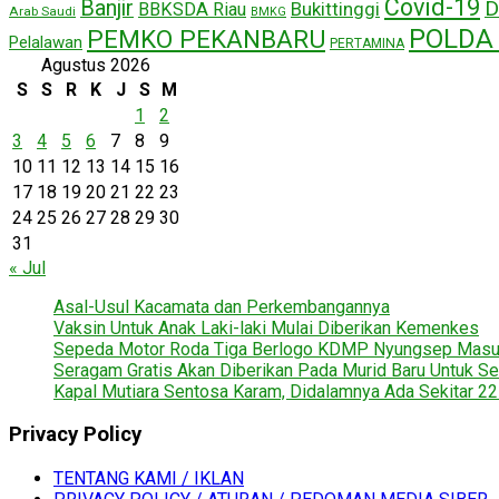
Covid-19
Banjir
D
Bukittinggi
BBKSDA Riau
Arab Saudi
BMKG
POLDA 
PEMKO PEKANBARU
Pelalawan
PERTAMINA
Agustus 2026
S
S
R
K
J
S
M
1
2
3
4
5
6
7
8
9
10
11
12
13
14
15
16
17
18
19
20
21
22
23
24
25
26
27
28
29
30
31
« Jul
Asal-Usul Kacamata dan Perkembangannya
Vaksin Untuk Anak Laki-laki Mulai Diberikan Kemenkes
Sepeda Motor Roda Tiga Berlogo KDMP Nyungsep Mas
Seragam Gratis Akan Diberikan Pada Murid Baru Untuk Se
Kapal Mutiara Sentosa Karam, Didalamnya Ada Sekitar 2
Privacy Policy
TENTANG KAMI / IKLAN