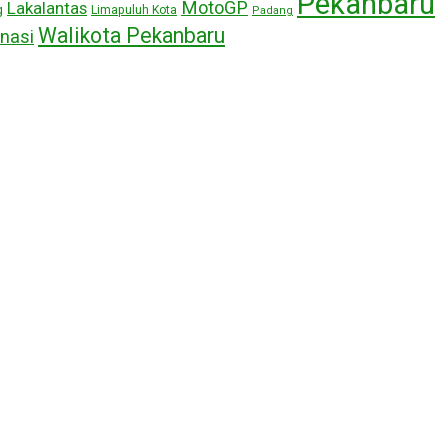
Pekanbaru
MotoGP
Lakalantas
g
Limapuluh Kota
Padang
Walikota Pekanbaru
nasi