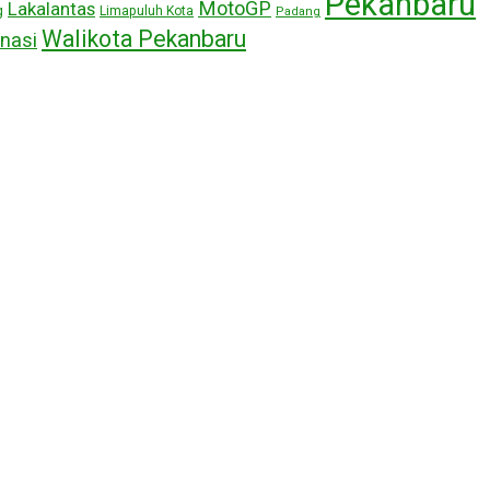
Pekanbaru
MotoGP
Lakalantas
g
Limapuluh Kota
Padang
Walikota Pekanbaru
nasi