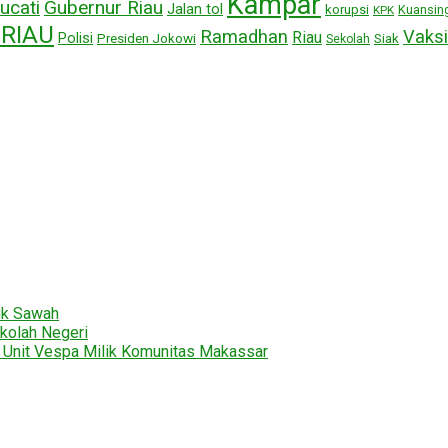
Kampar
ucati
Gubernur Riau
Jalan tol
korupsi
Kuansin
KPK
RIAU
Ramadhan
Vaksi
Riau
Polisi
Presiden Jokowi
Siak
Sekolah
uk Sawah
kolah Negeri
2 Unit Vespa Milik Komunitas Makassar