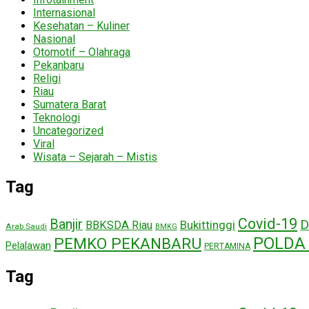
Internasional
Kesehatan – Kuliner
Nasional
Otomotif – Olahraga
Pekanbaru
Religi
Riau
Sumatera Barat
Teknologi
Uncategorized
Viral
Wisata – Sejarah – Mistis
Tag
Covid-19
Banjir
D
Bukittinggi
BBKSDA Riau
Arab Saudi
BMKG
POLDA 
PEMKO PEKANBARU
Pelalawan
PERTAMINA
Tag