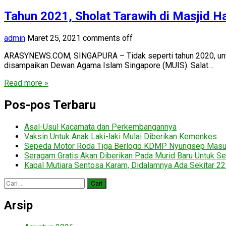
Tahun 2021, Sholat Tarawih di Masjid Ha
admin
Maret 25, 2021
comments off
ARASYNEWS.COM, SINGAPURA – Tidak seperti tahun 2020, untuk
disampaikan Dewan Agama Islam Singapore (MUIS). Salat…
Read more »
Pos-pos Terbaru
Asal-Usul Kacamata dan Perkembangannya
Vaksin Untuk Anak Laki-laki Mulai Diberikan Kemenkes
Sepeda Motor Roda Tiga Berlogo KDMP Nyungsep Mas
Seragam Gratis Akan Diberikan Pada Murid Baru Untuk Se
Kapal Mutiara Sentosa Karam, Didalamnya Ada Sekitar 2
Cari
untuk:
Arsip