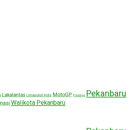
Pekanbaru
MotoGP
Lakalantas
g
Limapuluh Kota
Padang
Walikota Pekanbaru
nasi