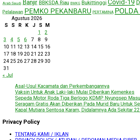
Covid-19
Banjir
D
Bukittinggi
BBKSDA Riau
Arab Saudi
BMKG
POLDA 
PEMKO PEKANBARU
Pelalawan
PERTAMINA
Agustus 2026
S
S
R
K
J
S
M
1
2
3
4
5
6
7
8
9
10
11
12
13
14
15
16
17
18
19
20
21
22
23
24
25
26
27
28
29
30
31
« Jul
Asal-Usul Kacamata dan Perkembangannya
Vaksin Untuk Anak Laki-laki Mulai Diberikan Kemenkes
Sepeda Motor Roda Tiga Berlogo KDMP Nyungsep Mas
Seragam Gratis Akan Diberikan Pada Murid Baru Untuk Se
Kapal Mutiara Sentosa Karam, Didalamnya Ada Sekitar 2
Privacy Policy
TENTANG KAMI / IKLAN