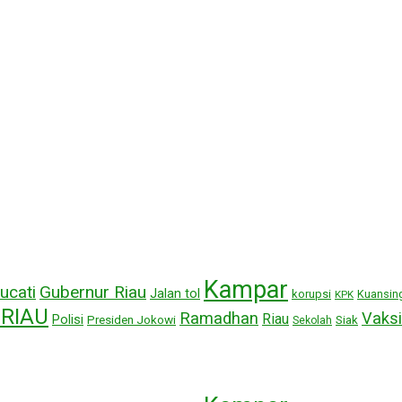
Kampar
ucati
Gubernur Riau
Jalan tol
korupsi
Kuansin
KPK
RIAU
Ramadhan
Vaksi
Riau
Polisi
Presiden Jokowi
Siak
Sekolah