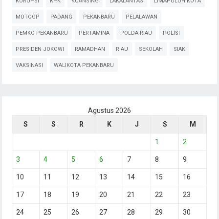
KORUPSI
KPK
KUANSING
LAKALANTAS
LIMAPULUH KOTA
MOTOGP
PADANG
PEKANBARU
PELALAWAN
PEMKO PEKANBARU
PERTAMINA
POLDA RIAU
POLISI
PRESIDEN JOKOWI
RAMADHAN
RIAU
SEKOLAH
SIAK
VAKSINASI
WALIKOTA PEKANBARU
Agustus 2026
S
S
R
K
J
S
M
1
2
3
4
5
6
7
8
9
10
11
12
13
14
15
16
17
18
19
20
21
22
23
24
25
26
27
28
29
30