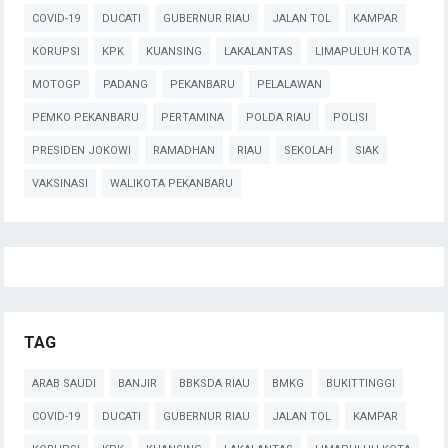
COVID-19
DUCATI
GUBERNUR RIAU
JALAN TOL
KAMPAR
KORUPSI
KPK
KUANSING
LAKALANTAS
LIMAPULUH KOTA
MOTOGP
PADANG
PEKANBARU
PELALAWAN
PEMKO PEKANBARU
PERTAMINA
POLDA RIAU
POLISI
PRESIDEN JOKOWI
RAMADHAN
RIAU
SEKOLAH
SIAK
VAKSINASI
WALIKOTA PEKANBARU
TAG
ARAB SAUDI
BANJIR
BBKSDA RIAU
BMKG
BUKITTINGGI
COVID-19
DUCATI
GUBERNUR RIAU
JALAN TOL
KAMPAR