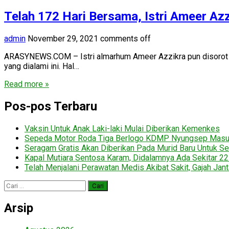
Telah 172 Hari Bersama, Istri Ameer Azz
admin
November 29, 2021
comments off
ARASYNEWS.COM – Istri almarhum Ameer Azzikra pun disorot ma
yang dialami ini. Hal…
Read more »
Pos-pos Terbaru
Vaksin Untuk Anak Laki-laki Mulai Diberikan Kemenkes
Sepeda Motor Roda Tiga Berlogo KDMP Nyungsep Mas
Seragam Gratis Akan Diberikan Pada Murid Baru Untuk Se
Kapal Mutiara Sentosa Karam, Didalamnya Ada Sekitar 2
Telah Menjalani Perawatan Medis Akibat Sakit, Gajah Jan
Cari
untuk:
Arsip