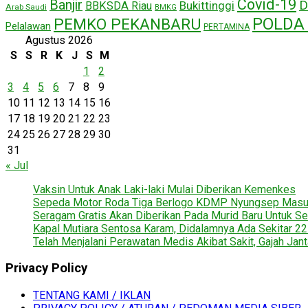
Covid-19
Banjir
D
Bukittinggi
BBKSDA Riau
Arab Saudi
BMKG
POLDA 
PEMKO PEKANBARU
Pelalawan
PERTAMINA
Agustus 2026
S
S
R
K
J
S
M
1
2
3
4
5
6
7
8
9
10
11
12
13
14
15
16
17
18
19
20
21
22
23
24
25
26
27
28
29
30
31
« Jul
Vaksin Untuk Anak Laki-laki Mulai Diberikan Kemenkes
Sepeda Motor Roda Tiga Berlogo KDMP Nyungsep Mas
Seragam Gratis Akan Diberikan Pada Murid Baru Untuk Se
Kapal Mutiara Sentosa Karam, Didalamnya Ada Sekitar 2
Telah Menjalani Perawatan Medis Akibat Sakit, Gajah Jan
Privacy Policy
TENTANG KAMI / IKLAN