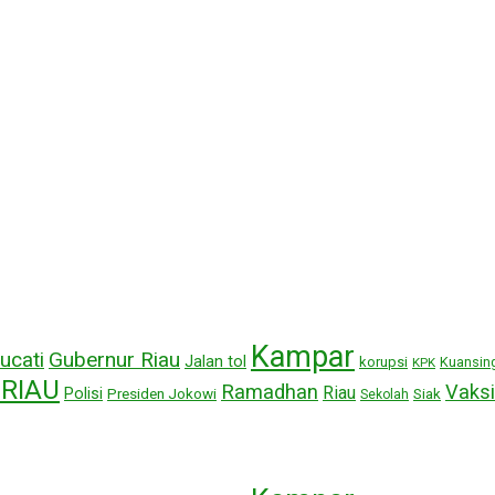
Kampar
ucati
Gubernur Riau
Jalan tol
korupsi
Kuansin
KPK
RIAU
Ramadhan
Vaksi
Riau
Polisi
Presiden Jokowi
Siak
Sekolah