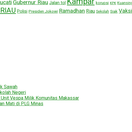
Kampar
ucati
Gubernur Riau
Jalan tol
korupsi
Kuansin
KPK
RIAU
Ramadhan
Vaksi
Riau
Polisi
Presiden Jokowi
Siak
Sekolah
uk Sawah
kolah Negeri
2 Unit Vespa Milik Komunitas Makassar
tan Mati di PLG Minas