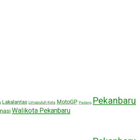
Pekanbaru
MotoGP
Lakalantas
g
Limapuluh Kota
Padang
Walikota Pekanbaru
nasi