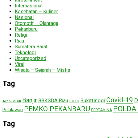
Internasional
Kesehatan – Kuliner
Nasional
Otomotif – Olahraga
Pekanbaru
Religi
Riau
Sumatera Barat
Teknologi
Uncategorized
Viral
Wisata – Sejarah – Mistis
Tag
Covid-19
Banjir
D
Bukittinggi
BBKSDA Riau
Arab Saudi
BMKG
POLDA 
PEMKO PEKANBARU
Pelalawan
PERTAMINA
Tag