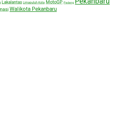
Pekanbaru
MotoGP
Lakalantas
g
Limapuluh Kota
Padang
Walikota Pekanbaru
nasi