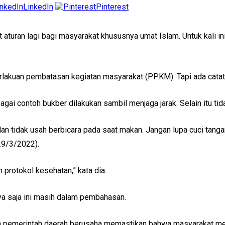
LinkedIn
Pinterest
aturan lagi bagi masyarakat khususnya umat Islam. Untuk kali in
erlakuan pembatasan kegiatan masyarakat (PPKM). Tapi ada catat
ai contoh bukber dilakukan sambil menjaga jarak. Selain itu tida
an tidak usah berbicara pada saat makan. Jangan lupa cuci tanga
29/3/2022).
 protokol kesehatan,” kata dia.
nya saja ini masih dalam pembahasan.
 pemerintah daerah berusaha memastikan bahwa masyarakat mem