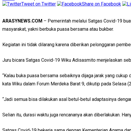
Tweet on Twitter
Share on Facebook
ARASYNEWS.COM
– Pemerintah melalui Satgas Covid-19 buat 
masyarakat, yakni berbuka puasa bersama atau bukber.
Kegiatan ini tidak dilarang karena diberikan pelonggaran pemb
Juru bicara Satgas Covid-19 Wiku Adisasmito menjelaskan sebag
“Kalau buka puasa bersama sebaiknya dijaga jarak yang cukup d
kata Wiku dalam Forum Merdeka Barat 9, dikutip pada Selasa (
“Jadi semua bisa dilakukan asal betul-betul adaptasinya dengan
Selian itu, durasi waktu juga rencananya akan diberlakukan. Ha
Satgas Covid-19 bekerja sama dengan Kementerian Agama dan