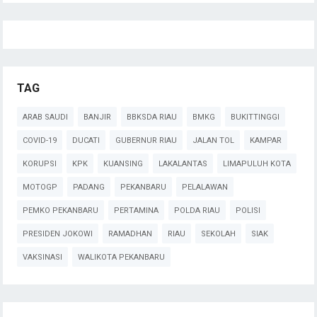
TAG
ARAB SAUDI
BANJIR
BBKSDA RIAU
BMKG
BUKITTINGGI
COVID-19
DUCATI
GUBERNUR RIAU
JALAN TOL
KAMPAR
KORUPSI
KPK
KUANSING
LAKALANTAS
LIMAPULUH KOTA
MOTOGP
PADANG
PEKANBARU
PELALAWAN
PEMKO PEKANBARU
PERTAMINA
POLDA RIAU
POLISI
PRESIDEN JOKOWI
RAMADHAN
RIAU
SEKOLAH
SIAK
VAKSINASI
WALIKOTA PEKANBARU