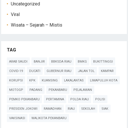
Uncategorized
Viral
Wisata – Sejarah – Mistis
TAG
ARAB SAUDI
BANJIR
BBKSDA RIAU
BMKG
BUKITTINGGI
COVID-19
DUCATI
GUBERNUR RIAU
JALAN TOL
KAMPAR
KORUPSI
KPK
KUANSING
LAKALANTAS
LIMAPULUH KOTA
MOTOGP
PADANG
PEKANBARU
PELALAWAN
PEMKO PEKANBARU
PERTAMINA
POLDA RIAU
POLISI
PRESIDEN JOKOWI
RAMADHAN
RIAU
SEKOLAH
SIAK
VAKSINASI
WALIKOTA PEKANBARU